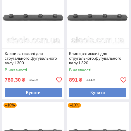
Клини,затискачі для
Клини,затискачі для
стругального,фугувального
стругального,фугувального
валу L300
валу L320
В наявності
В наявності
780,30
891
₴
₴
867 ₴
990 ₴
Купити
Купити
–10%
–10%