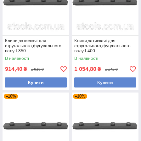
Клини,затискачі для
Клини,затискачі для
стругального,фугувального
стругального,фугувального
валу L350
валу L400
В наявності
В наявності
914,40
1 054,80
₴
₴
1 016 ₴
1 172 ₴
Купити
Купити
–10%
–10%