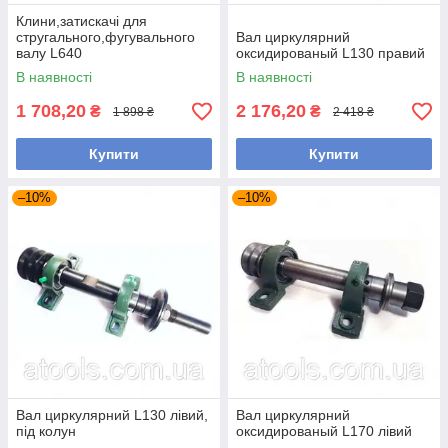
Клини,затискачі для
стругального,фугувального
Вал циркулярний
валу L640
оксидированый L130 правий
В наявності
В наявності
1 708,20
2 176,20
₴
₴
1 898 ₴
2 418 ₴
Купити
Купити
–10%
–10%
Вал циркулярний L130 лівий,
Вал циркулярний
під колун
оксидированый L170 лівий