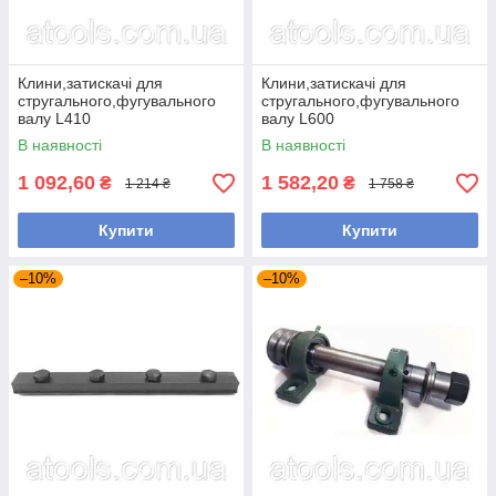
Клини,затискачі для
Клини,затискачі для
стругального,фугувального
стругального,фугувального
валу L410
валу L600
В наявності
В наявності
1 092,60
1 582,20
₴
₴
1 214 ₴
1 758 ₴
Купити
Купити
–10%
–10%