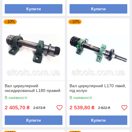
Купити
Купити
–10%
–10%
Вал циркулярний
Вал циркулярний L170 лівий,
оксидированый L180 правий
під колун
В наявності
В наявності
2 405,70
2 539,80
₴
₴
2 673 ₴
2 822 ₴
Купити
Купити