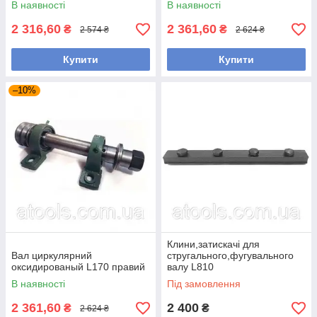
В наявності
В наявності
2 316,60
2 361,60
₴
₴
2 574 ₴
2 624 ₴
Купити
Купити
–10%
Клини,затискачі для
Вал циркулярний
стругального,фугувального
оксидированый L170 правий
валу L810
В наявності
Під замовлення
2 361,60
2 400
₴
₴
2 624 ₴