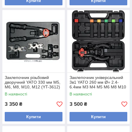
Купити
Купити
Заклепочник різьбовий
Заклепочник універсальний
дворучний YATO 330 мм M5,
3в1 YATO 260 мм Ø= 2.4-
M6, M8, M10, M12 (YT-3612)
6.4мм M3 M4 M5 M6 M8 M10
(YT-36091)
В наявності
В наявності
3 350
3 500
₴
₴
Купити
Купити