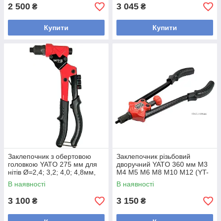
2 500
3 045
₴
₴
Купити
Купити
Заклепочник з обертовою
Заклепочник різьбовий
головкою YATO 275 мм для
дворучний YATO 360 мм M3
нітів Ø=2,4; 3,2; 4,0; 4,8мм,
M4 M5 M6 M8 M10 M12 (YT-
нітогайок М3-М6
36128)
В наявності
В наявності
3 100
3 150
₴
₴