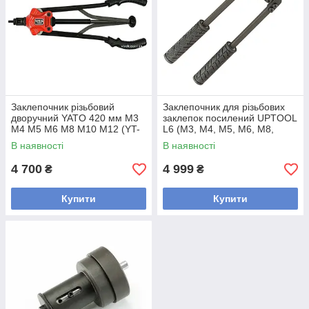
Заклепочник різьбовий
Заклепочник для різьбових
дворучний YATO 420 мм M3
заклепок посилений UPTOOL
M4 M5 M6 M8 M10 M12 (YT-
L6 (M3, М4, М5, М6, М8,
36125)
М10)
В наявності
В наявності
4 700
4 999
₴
₴
Купити
Купити