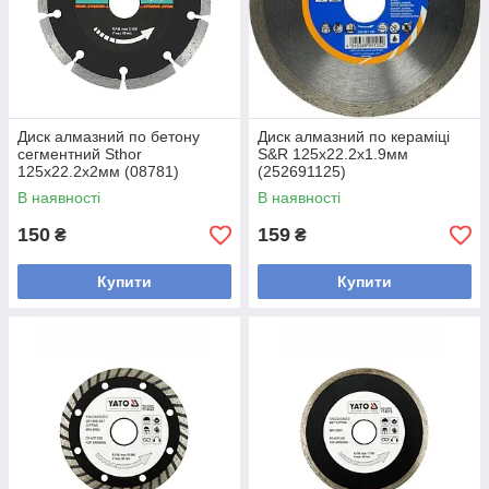
Диск алмазний по бетону
Диск алмазний по кераміці
сегментний Sthor
S&R 125x22.2x1.9мм
125x22.2x2мм (08781)
(252691125)
В наявності
В наявності
150
159
₴
₴
Купити
Купити