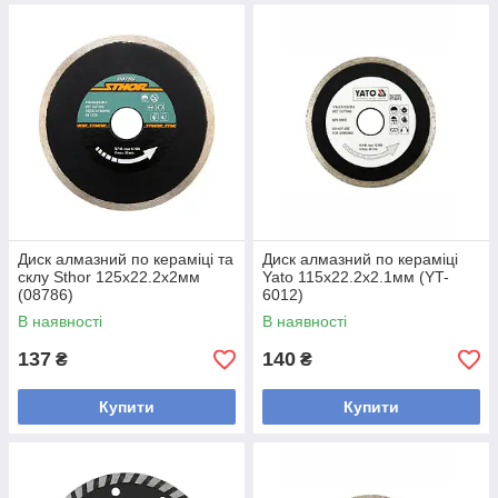
Диск алмазний по кераміці та
Диск алмазний по кераміці
склу Sthor 125x22.2x2мм
Yato 115x22.2x2.1мм (YT-
(08786)
6012)
В наявності
В наявності
137
140
₴
₴
Купити
Купити