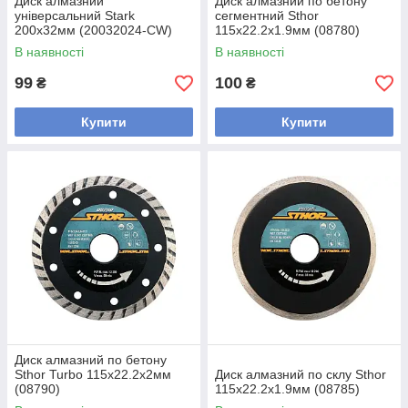
Диск алмазний
Диск алмазний по бетону
універсальний Stark
сегментний Sthor
200x32мм (20032024-CW)
115x22.2x1.9мм (08780)
В наявності
В наявності
99
100
₴
₴
Купити
Купити
Диск алмазний по бетону
Sthor Turbo 115x22.2x2мм
Диск алмазний по склу Sthor
(08790)
115x22.2x1.9мм (08785)