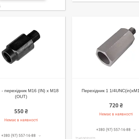
5
 - перехідник M16 (IN) x M18
Перехідник 1 1/4UNC(in)xM
(OUT)
720 ₴
550 ₴
Немає в наявності
Немає в наявності
+380 (97) 557-16-88
+380 (97) 557-16-88
71453031021