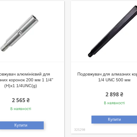
овжувач алюмінієвий для
Подовжувач для алмазних ко
них коронок 200 мм 1 1/4"
1/4 UNC 500 мм
(H)x1 1/4UNC(g)
2 898 ₴
2 565 ₴
В наявності
В наявності
Купити
Купити
325298