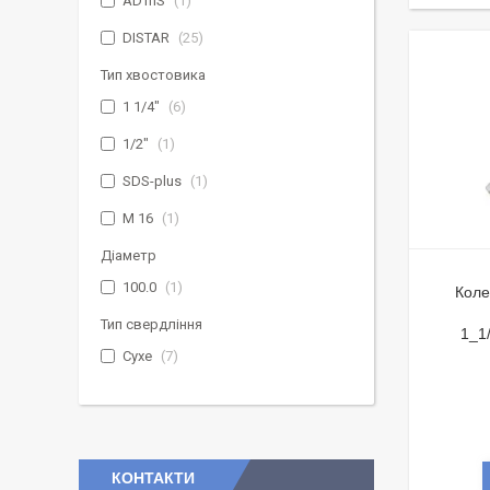
ADTnS
1
DISTAR
25
Тип хвостовика
1 1/4"
6
1/2"
1
SDS-plus
1
М 16
1
Діаметр
100.0
1
Коле
Тип свердління
1_1
Сухе
7
КОНТАКТИ