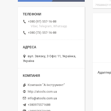
7956844211
+380 (97) 557-16-88
Viber, Telegram, Whatsapp
+380 (73) 557-16-88
вул. Звязку, 3 Офіс 11, Українка,
Україна
Адаптер
Компанія "А-Інструмент"
http://atools.com.ua
info@atools.com.ua
+380975571688