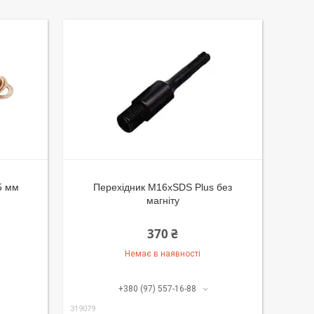
5 мм
Перехідник М16xSDS Plus без
магніту
370 ₴
Немає в наявності
+380 (97) 557-16-88
319079