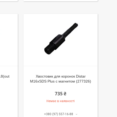
18(out
Хвостовик для коронок Distar
М16xSDS Plus с магнитом (277326)
735 ₴
Немає в наявності
+380 (97) 557-16-88