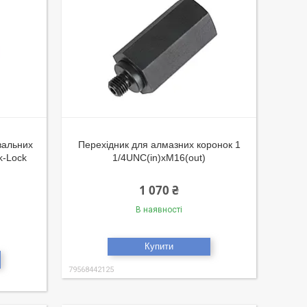
вальних
Перехідник для алмазних коронок 1
k-Lock
1/4UNC(in)xM16(out)
1 070 ₴
В наявності
Купити
79568442125