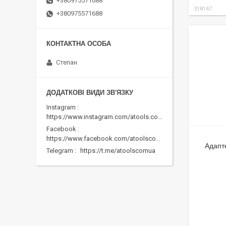
+380975571688
318147
+380975571688
Степан
Instagram
https://www.instagram.com/atools.com.ua/
Facebook
https://www.facebook.com/atoolscomua/
Адапт
Telegram
https://t.me/atoolscomua