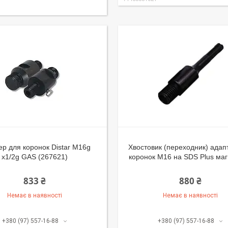
ер для коронок Distar M16g
Хвостовик (переходник) адап
x1/2g GAS (267621)
коронок М16 на SDS Plus ма
833 ₴
880 ₴
Немає в наявності
Немає в наявності
+380 (97) 557-16-88
+380 (97) 557-16-88