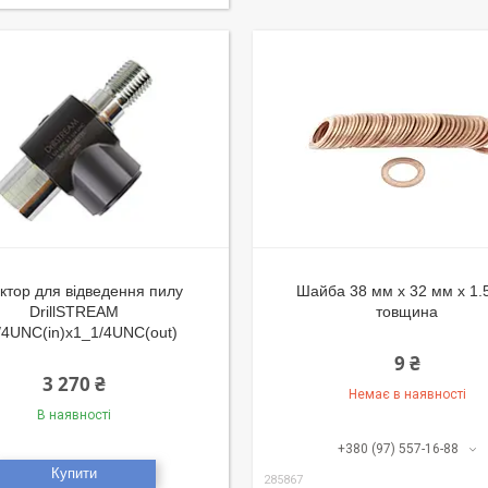
ктор для відведення пилу
Шайба 38 мм х 32 мм х 1.
DrillSTREAM
товщина
/4UNC(in)x1_1/4UNC(out)
9 ₴
3 270 ₴
Немає в наявності
В наявності
+380 (97) 557-16-88
Купити
285867