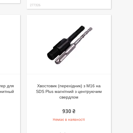
277326
тер для
Хвостовик (перехідник) з М16 на
гнитный
SDS Plus магнітний з центруючим
свердлом
930 ₴
Немає в наявності