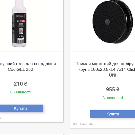
жуючий гель для свердління
Тримач магнітний для поліру
CoolGEL 250
кругів 100x28.5x14.7x14 Clic
UNI
210 ₴
955 ₴
В наявності
В наявності
Купити
Купити
9
89568442046