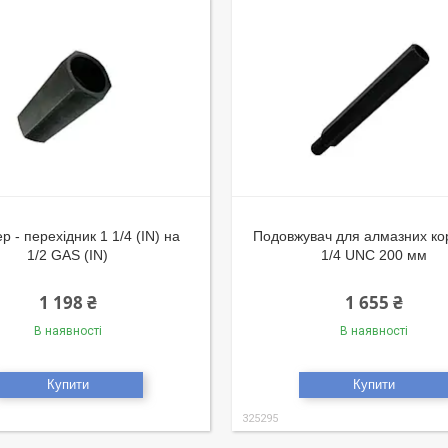
р - перехідник 1 1/4 (IN) на
Подовжувач для алмазних ко
1/2 GAS (IN)
1/4 UNC 200 мм
1 198 ₴
1 655 ₴
В наявності
В наявності
Купити
Купити
325295