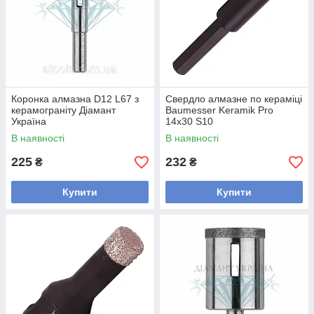
Коронка алмазна D12 L67 з
Свердло алмазне по кераміці
керамограніту Діамант
Baumesser Keramik Pro
Україна
14x30 S10
В наявності
В наявності
225
232
₴
₴
Купити
Купити