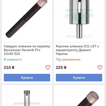
Свердло алмазне по кераміці
Коронка алмазна D11 L67 з
Baumesser Keramik Pro
керамограніту Діамант
10x30 S10
Україна
В наявності
Під замовлення
210
225
₴
₴
Купити
Купити