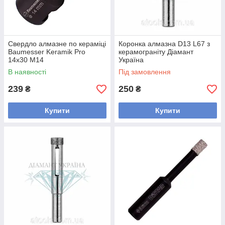
Свердло алмазне по кераміці
Коронка алмазна D13 L67 з
Baumesser Keramik Pro
керамограніту Діамант
14x30 M14
Україна
В наявності
Під замовлення
239
250
₴
₴
Купити
Купити