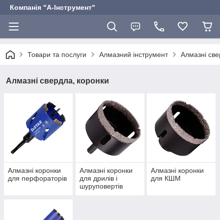
Компанія "А-Інструмент"
Товари та послуги
Алмазний інструмент
Алмазні све
Алмазні свердла, коронки
Алмазні коронки
Алмазні коронки
Алмазні коронки
для перфораторів
для дрилів і
для КШМ
шуруповертів