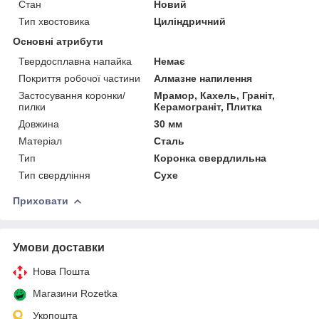
Стан
Новий
Тип хвостовика
Циліндричний
Основні атрибути
Твердосплавна напайка
Немає
Покриття робочої частини
Алмазне напилення
Застосування коронки/
Мрамор, Кахель, Граніт,
пилки
Керамограніт, Плитка
Довжина
30 мм
Матеріал
Сталь
Тип
Коронка свердлильна
Тип свердління
Сухе
Приховати
Умови доставки
Нова Пошта
Магазини Rozetka
Укрпошта