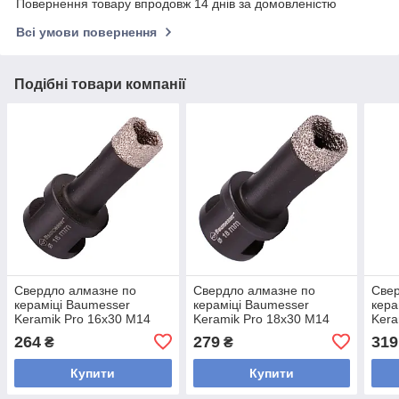
Повернення товару впродовж 14 днів за домовленістю
Всі умови повернення
Подібні товари компанії
Свердло алмазне по
Свердло алмазне по
Свер
кераміці Baumesser
кераміці Baumesser
кера
Keramik Pro 16x30 M14
Keramik Pro 18x30 M14
Kera
264
279
319
₴
₴
Купити
Купити