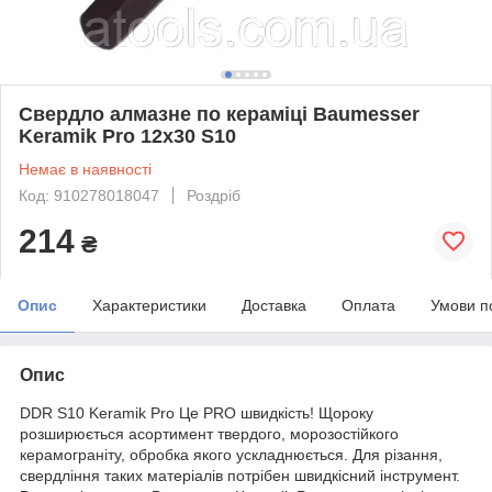
Свердло алмазне по кераміці Baumesser
Keramik Pro 12x30 S10
Немає в наявності
Код: 910278018047
Роздріб
214
₴
Опис
Характеристики
Доставка
Оплата
Умови п
Опис
DDR S10 Keramik Pro Це PRO швидкість! Щороку
розширюється асортимент твердого, морозостійкого
керамограніту, обробка якого ускладнюється. Для різання,
свердління таких матеріалів потрібен швидкісний інструмент.