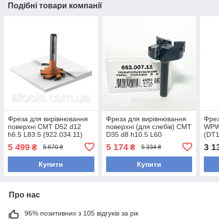
Подібні товари компанії
Фреза для вирівнювання
Фреза для вирівнювання
Фрез
поверхні CMT D52 d12
поверхні (для слебів) CMT
WPW
h6.5 L83.5 (922.034.11)
D35 d8 h10.5 L60
(DT
(663.007.11)
5 499
5 174
3 1
₴
₴
5 670 ₴
5 334 ₴
Купити
Купити
Про нас
96% позитивних з 105 відгуків за рік