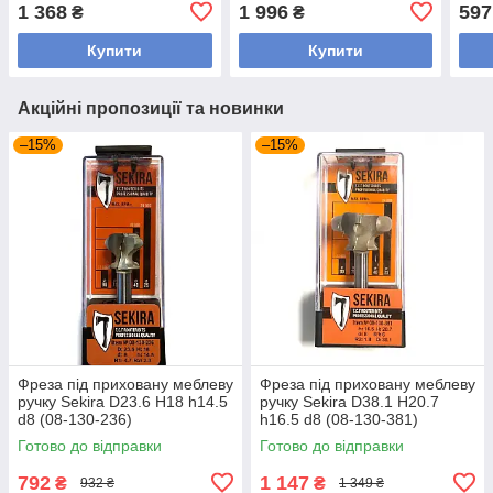
1 368
1 996
597
₴
₴
Купити
Купити
Акційні пропозиції та новинки
–15%
–15%
Фреза під приховану меблеву
Фреза під приховану меблеву
ручку Sekira D23.6 H18 h14.5
ручку Sekira D38.1 H20.7
d8 (08-130-236)
h16.5 d8 (08-130-381)
Готово до відправки
Готово до відправки
792
1 147
₴
₴
932 ₴
1 349 ₴