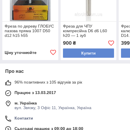
Фреза по дереву ГЛОБУС
Фреза для ЧПУ
Фрез
пазова пряма 1007 D50
компресійна D6 d6 L60
калю
d12 h15 h55
h20 — 1 зуб
D14.
900
399
₴
Ціну уточнюйте
Купити
Про нас
96% позитивних з 105 відгуків за рік
Працює з 13.03.2017
м. Українка
вул. Звязку, 3 Офіс 11, Українка, Україна
Контакти
Сьогодні працює з 09:00 до 18:00