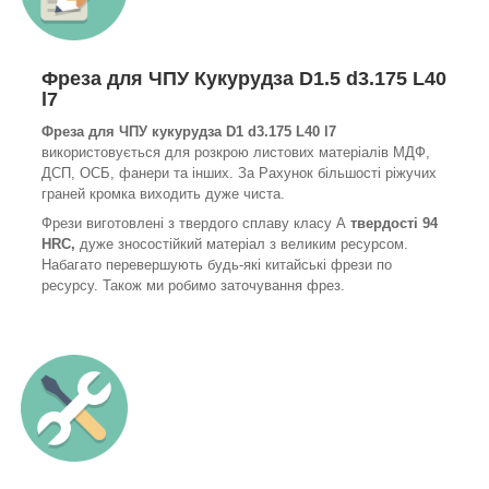
Фреза для ЧПУ Кукурудза D1.5 d3.175 L40
l7
Фреза для ЧПУ кукурудза D1 d3.175 L40 l7
використовується для розкрою листових матеріалів МДФ,
ДСП, ОСБ, фанери та інших. За Рахунок більшості ріжучих
граней кромка виходить дуже чиста.
Фрези виготовлені з твердого сплаву класу А
твердості 94
HRC,
дуже зносостійкий матеріал з великим ресурсом.
Набагато перевершують будь-які китайські фрези по
ресурсу. Також ми робимо заточування фрез.