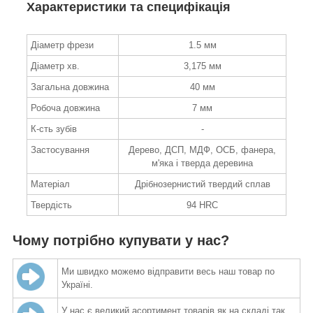
Характеристики та специфікація
Діаметр фрези
1.5 мм
Діаметр хв.
3,175 мм
Загальна довжина
40 мм
Робоча довжина
7 мм
К-сть зубів
-
Застосування
Дерево, ДСП, МДФ, ОСБ, фанера,
м'яка і тверда деревина
Матеріал
Дрібнозернистий твердий сплав
Твердість
94 HRC
Чому потрібно купувати у нас?
Ми швидко можемо відправити весь наш товар по
Україні.
У нас є великий асортимент товарів як на складі так