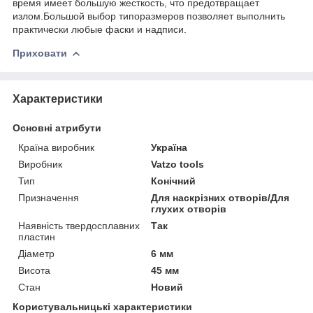
время имеет большую жесткость, что предотвращает
излом.Большой выбор типоразмеров позволяет выполнить
практически любые фаски и надписи.
Приховати
Характеристики
Основні атрибути
Країна виробник
Україна
Виробник
Vatzo tools
Тип
Конічний
Призначення
Для наскрізних отворів/Для
глухих отворів
Наявність твердосплавних
Так
пластин
Діаметр
6 мм
Висота
45 мм
Стан
Новий
Користувальницькі характеристики