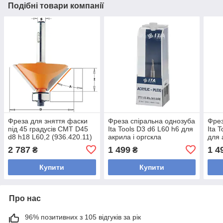
Подібні товари компанії
Фреза для зняття фаски
Фреза спіральна однозуба
Фрез
під 45 градусів CMT D45
Ita Tools D3 d6 L60 h6 для
Ita 
d8 h18 L60,2 (936.420.11)
акрила і оргскла
для 
(ST01.03.006.060.06RE)
(ST2
2 787
1 499
1 4
₴
₴
Купити
Купити
Про нас
96% позитивних з 105 відгуків за рік