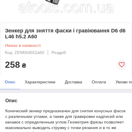
Зенкер для зняття фаски і гравіювання D6 d6
L46 h5.2 A60
Немає в наявності
Код: ZENK64652a60
Роздріб
258
₴
Опис
Характеристики
Доставка
Оплата
Умови п
Опис
Конический зенкер предназначен для снятия конусных фасок
с различными углами, а также для гравировки надписей или
канавок с определенным углом.Геометрия фрезы позволяет
максимально выводить стружку с точки резания и в то же