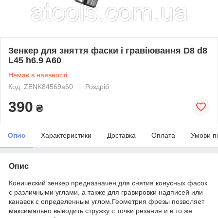
Зенкер для зняття фаски і гравіювання D8 d8
L45 h6.9 A60
Немає в наявності
Код: ZENK84569a60
Роздріб
390
₴
Опис
Характеристики
Доставка
Оплата
Умови п
Опис
Конический зенкер предназначен для снятия конусных фасок
с различными углами, а также для гравировки надписей или
канавок с определенным углом.Геометрия фрезы позволяет
максимально выводить стружку с точки резания и в то же