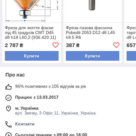
Фреза для зняття фаски
Фреза пазова фасонна
Фрез
під 45 градусів CMT D45
Pobedit 2053 D12 d8 L45
тарі
d8 h18 L60,2 (936.420.11)
h9.5 R6
d8 L
2 787
387
657
₴
₴
Купити
Купити
Про нас
96% позитивних з 105 відгуків за рік
Працює з 13.03.2017
м. Українка
вул. Звязку, 3 Офіс 11, Українка, Україна
Контакти
Сьогодні працює з 09:00 до 18:00