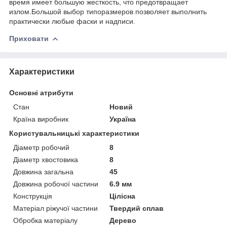
время имеет большую жесткость, что предотвращает
излом.Большой выбор типоразмеров позволяет выполнить
практически любые фаски и надписи.
Приховати
Характеристики
Основні атрибути
Стан
Новий
Країна виробник
Україна
Користувальницькі характеристики
Діаметр робочий
8
Діаметр хвостовика
8
Довжина загальна
45
Довжина робочої частини
6.9 мм
Конструкція
Цілісна
Матеріал ріжучої частини
Твердий сплав
Обробка матеріалу
Дерево