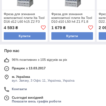
Фреза для згинання
Фреза для згинання
Фре
композитної плити Ita Tool
композитної плити Ita Tool
кале
D16 d12 L60 h15 Z2 F3
D10 d10 L50 h4 Z1 F1.8
D22.
(FVH.16.015.060.12RaE)
(FVH.10.004.050.10RaE)
(938
4 593
1 679
2 0
₴
₴
Купити
Купити
Про нас
96% позитивних з 105 відгуків за рік
Працює з 13.03.2017
м. Українка
вул. Звязку, 3 Офіс 11, Українка, Україна
Контакти
Сьогодні вихідний
Показати весь графік роботи