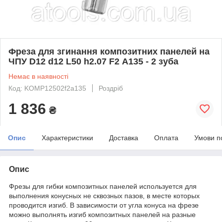
Фреза для згинання композитних панелей на
ЧПУ D12 d12 L50 h2.07 F2 А135 - 2 зуба
Немає в наявності
Код: KOMP12502f2a135
Роздріб
1 836
₴
Опис
Характеристики
Доставка
Оплата
Умови п
Опис
Фрезы для гибки композитных панелей используется для
выполнения конусных не сквозных пазов, в месте которых
проводится изгиб. В зависимости от угла конуса на фрезе
можно выполнять изгиб композитных панелей на разные