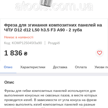
Фреза для згинання композитних панелей на
ЧПУ D12 d12 L50 h3.5 F3 А90 - 2 зуба
Немає в наявності
Код: KOMP125045f3a90
Роздріб
1 836
₴
Опис
Характеристики
Доставка
Оплата
Умови п
Опис
Фрезы для гибки композитных панелей используется для
выполнения конусных не сквозных пазов, в месте которых
проводится изгиб. В зависимости от угла конуса на фрезе
можно выполнять изгиб композитных панелей на разные