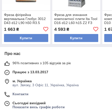
Фреза фігірейна
Фреза для згинання
Фрез
вертикальна Глобус 3012
композитної плити Ita Tool
комп
D43 d12 L90 h50 R3.5
D16 d12 L60 h15 Z2 F3
D10 
(FVH.16.015.060.12RaE)
(FVH
1 663
4 593
1 6
₴
₴
Купити
Купити
Про нас
96% позитивних з 105 відгуків за рік
Працює з 13.03.2017
м. Українка
вул. Звязку, 3 Офіс 11, Українка, Україна
Контакти
Сьогодні вихідний
Показати весь графік роботи