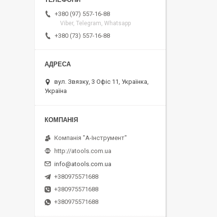
+380 (97) 557-16-88
Viber, Telegram, Whatsapp
+380 (73) 557-16-88
вул. Звязку, 3 Офіс 11, Українка,
Україна
Компанія "А-Інструмент"
http://atools.com.ua
info@atools.com.ua
+380975571688
+380975571688
+380975571688