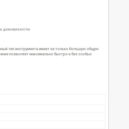
а домовленістю
нный тип инструмента имеет не только большую общую
ление позволяет максимально быстро и без особых