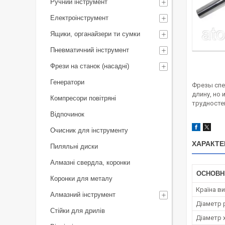
Ручний інструмент
Електроінструмент
Ящики, органайзери ти сумки
Пневматичний інструмент
Фрези на станок (насадні)
Генератори
Фрезы спе
длину, но
Компресори повітряні
трудносте
Відпочинок
Очисник для інструменту
ХАРАКТЕ
Пиляльні диски
Алмазні свердла, коронки
ОСНОВН
Коронки для металу
Країна в
Алмазний інструмент
Діаметр 
Стійки для дрилів
Діаметр 