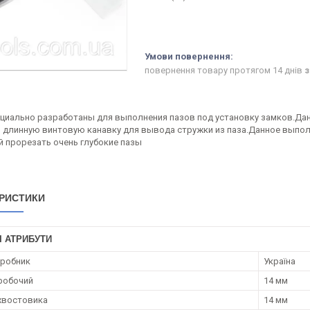
повернення товару протягом 14 днів
з
циально разработаны для выполнения пазов под установку замков.Да
 и длинную винтовую канавку для вывода стружки из паза.Данное выпо
й прорезать очень глубокие пазы
РИСТИКИ
І АТРИБУТИ
иробник
Україна
робочий
14 мм
хвостовика
14 мм