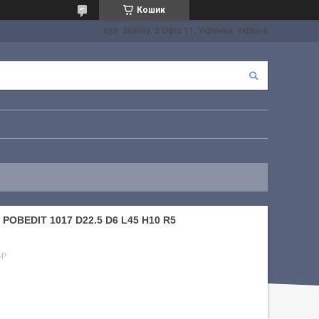
Кошик
вул. Звязку, 3 Офіс 11, Українка, Україна
BEDIT 1017 D22.5 D6 L45 H10 R5
-P