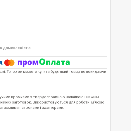
а домовленістю
тежі. Тепер ви можете купити будь-який товар не покидаючи
жучими кромками з твердоспоавною напайкою і нижнім
інійних заготовок. Використовуються для роботи м'якою
атискними патронами і адаптерами.