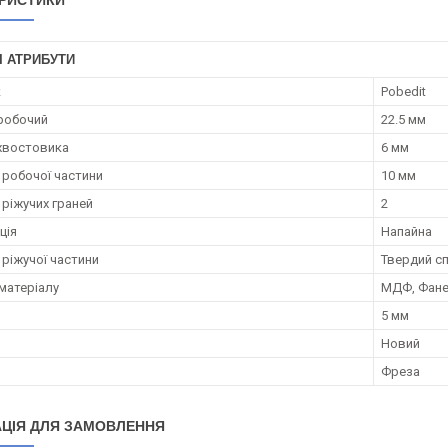
РИСТИКИ
І АТРИБУТИ
к
Pobedit
робочий
22.5 мм
хвостовика
6 мм
робочої частини
10 мм
 ріжучих граней
2
ція
Напайна
 ріжучої частини
Твердий с
матеріалу
МДФ, Фане
5 мм
Новий
Фреза
ЦІЯ ДЛЯ ЗАМОВЛЕННЯ