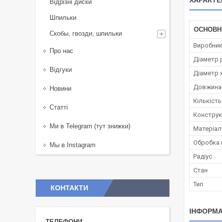
ХАРАКТЕ
Відрізні диски
Шпильки
ОСНОВН
Скобы, гвозди, шпильки
Виробни
Про нас
Діаметр 
Відгуки
Діаметр 
Довжина 
Новини
Кількість
Статті
Конструк
Ми в Telegram (тут знижки)
Матеріал
Обробка 
Мы в Instagram
Радіус
Стан
Тип
КОНТАКТИ
ІНФОРМА