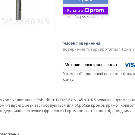
Купити з
+380 (97) 557-16-88
повернення товару протягом 14 днів
з
У компанії підключені електронні пла
сайту.
мкова калювальна Pobedit 1017 D22.5 d6 L45 h10 R5 оснащена двома рі
ом. Радіусні фрези застосовуються для обробки кромок прямо і кривол
ю деревиною на ручних фрезерних і кромкових станках з відповідними з