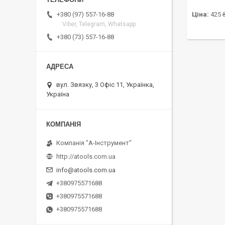
+380 (97) 557-16-88
Ціна:
425 
Viber, Telegram, Whatsapp
+380 (73) 557-16-88
вул. Звязку, 3 Офіс 11, Українка,
Україна
Компанія "А-Інструмент"
http://atools.com.ua
info@atools.com.ua
+380975571688
+380975571688
+380975571688