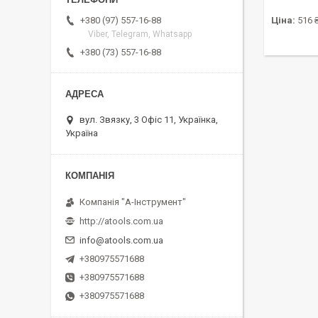
+380 (97) 557-16-88
Ціна:
516 
Viber, Telegram, Whatsapp
+380 (73) 557-16-88
вул. Звязку, 3 Офіс 11, Українка,
Україна
Компанія "А-Інструмент"
http://atools.com.ua
info@atools.com.ua
+380975571688
+380975571688
+380975571688