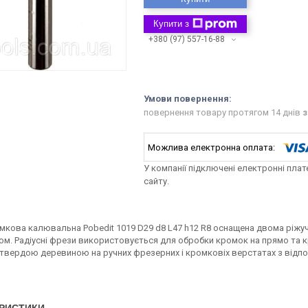
Купити з
+380 (97) 557-16-88
повернення товару протягом 14 днів
з
У компанії підключені електронні пла
сайту.
мкова калювальна Pobedit 1019 D29 d8 L47 h12 R8 оснащена двома ріж
ом. Радіусні фрези використовується для обробки кромок на прямо та 
 твердою деревиною на ручних фрезерних і кромковіх верстатах з відпо