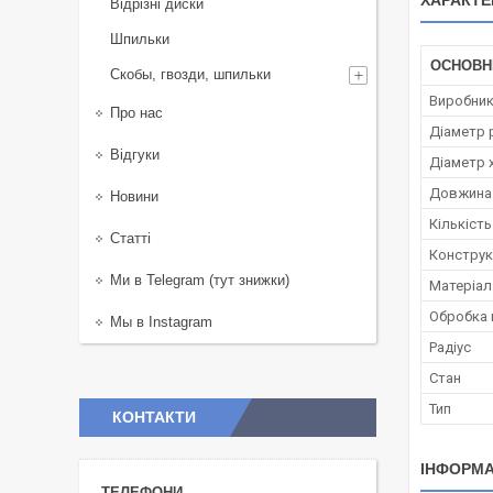
ХАРАКТЕ
Відрізні диски
Шпильки
ОСНОВН
Скобы, гвозди, шпильки
Виробни
Про нас
Діаметр 
Відгуки
Діаметр 
Довжина 
Новини
Кількість
Статті
Конструк
Ми в Telegram (тут знижки)
Матеріал
Обробка 
Мы в Instagram
Радіус
Стан
Тип
КОНТАКТИ
ІНФОРМА