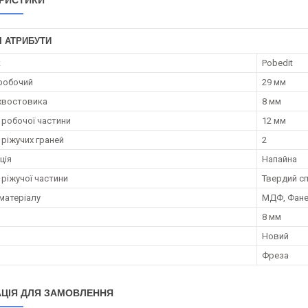
РИСТИКИ
І АТРИБУТИ
к
Pobedit
робочий
29 мм
хвостовика
8 мм
робочої частини
12 мм
 ріжучих граней
2
ція
Напайна
 ріжучої частини
Твердий с
матеріалу
МДФ, Фане
8 мм
Новий
Фреза
ЦІЯ ДЛЯ ЗАМОВЛЕННЯ