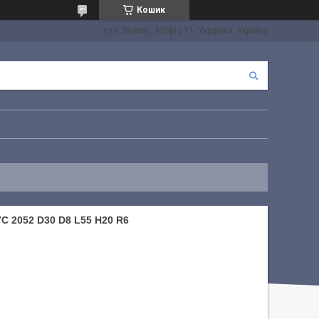
Кошик
вул. Звязку, 3 Офіс 11, Українка, Україна
2052 D30 D8 L55 H20 R6