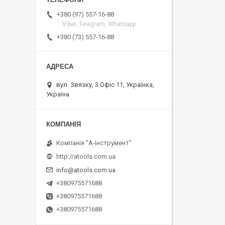
+380 (97) 557-16-88
Viber, Telegram, Whatsapp
+380 (73) 557-16-88
вул. Звязку, 3 Офіс 11, Українка,
Україна
Компанія "А-Інструмент"
http://atools.com.ua
info@atools.com.ua
+380975571688
+380975571688
+380975571688