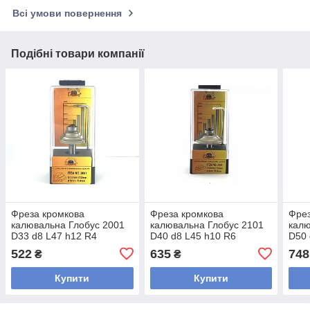
Всі умови повернення
Подібні товари компанії
Фреза кромкова
Фреза кромкова
Фрез
калювальна Глобус 2001
калювальна Глобус 2101
калю
D33 d8 L47 h12 R4
D40 d8 L45 h10 R6
D50 
522
635
748
₴
₴
Купити
Купити