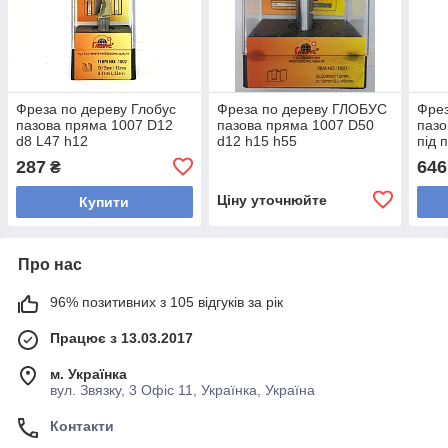
Фреза по дереву Глобус
Фреза по дереву ГЛОБУС
Фре
пазова пряма 1007 D12
пазова пряма 1007 D50
пазо
d8 L47 h12
d12 h15 h55
під 
h25
287
646
₴
Ціну уточнюйте
Купити
Про нас
96% позитивних з 105 відгуків за рік
Працює з 13.03.2017
м. Українка
вул. Звязку, 3 Офіс 11, Українка, Україна
Контакти