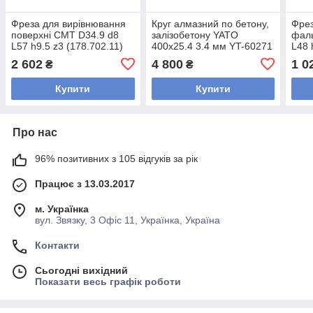
Фреза для вирівнювання
Круг алмазний по бетону,
Фрез
поверхні CMT D34.9 d8
залізобетону YATO
фаль
L57 h9.5 z3 (178.702.11)
400x25.4 3.4 мм YT-60271
L48 
2 602
4 800
1 0
₴
₴
Купити
Купити
Про нас
96% позитивних з 105 відгуків за рік
Працює з 13.03.2017
м. Українка
вул. Звязку, 3 Офіс 11, Українка, Україна
Контакти
Сьогодні вихідний
Показати весь графік роботи