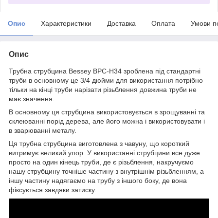
Опис
Характеристики
Доставка
Оплата
Умови п
Опис
Трубна струбцина Bessey BPC-H34 зроблена під стандартні
труби в основному це 3/4 дюйми для використання потрібно
тільки на кінці труби нарізати різьблення довжина труби не
має значення.
В основному ця струбцина використовується в зрощуванні та
склеюванні порід дерева, але його можна і використовувати і
в зварюванні металу.
Ця трубна струбцина виготовлена з чавуну, що короткий
витримує великий упор. У використанні струбцини все дуже
просто на один кінець труби, де є різьблення, накручуємо
нашу струбцину точніше частину з внутрішнім різьбленням, а
іншу частину надягаємо на трубу з іншого боку, де вона
фіксується завдяки затиску.