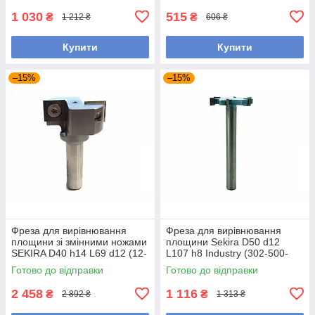
1 030
515
₴
₴
1 212 ₴
606 ₴
Купити
Купити
–15%
–15%
Фреза для вирівнювання
Фреза для вирівнювання
площини зі змінними ножами
площини Sekira D50 d12
SEKIRA D40 h14 L69 d12 (12-
L107 h8 Industry (302-500-
554-400)
12i)
Готово до відправки
Готово до відправки
2 458
1 116
₴
₴
2 892 ₴
1 313 ₴