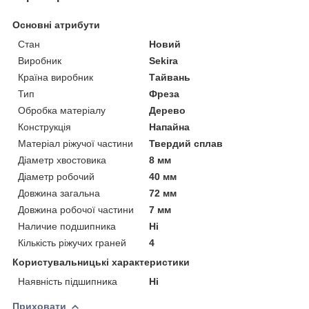
Основні атрибути
Стан
Новий
Виробник
Sekira
Країна виробник
Тайвань
Тип
Фреза
Обробка матеріалу
Дерево
Конструкція
Напайна
Матеріал ріжучої частини
Твердий сплав
Діаметр хвостовика
8 мм
Діаметр робочий
40 мм
Довжина загальна
72 мм
Довжина робочої частини
7 мм
Наличие подшипника
Ні
Кількість ріжучих граней
4
Користувальницькі характеристики
Наявність підшипника
Ні
Приховати