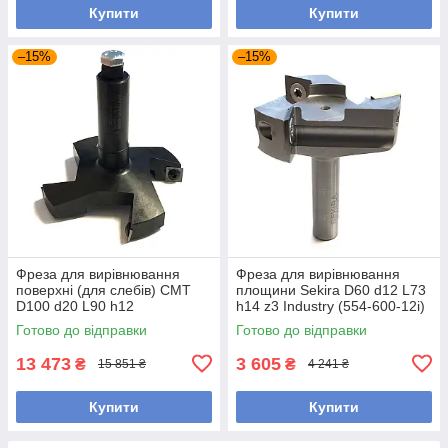
Купити
Купити
–15%
–15%
Фреза для вирівнювання
Фреза для вирівнювання
поверхні (для слебів) CMT
площини Sekira D60 d12 L73
D100 d20 L90 h12
h14 z3 Industry (554-600-12i)
(663.006.11)
Готово до відправки
Готово до відправки
13 473
3 605
₴
₴
15 851 ₴
4 241 ₴
Купити
Купити