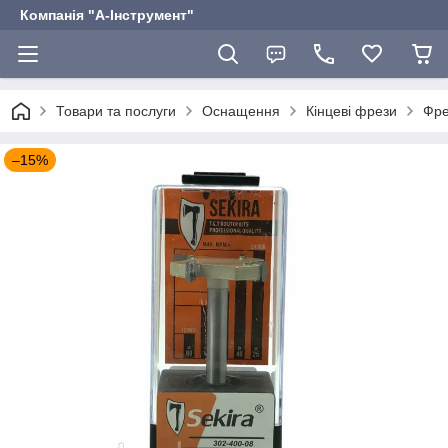
Компанія "А-Інструмент"
Товари та послуги
Оснащення
Кінцеві фрези
Фре
–15%