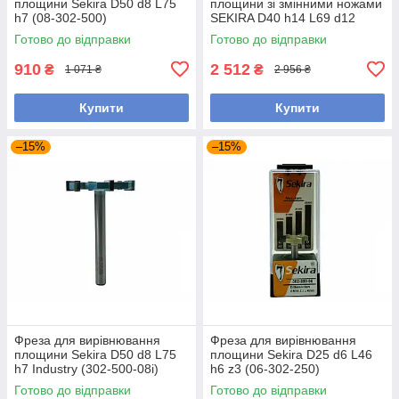
площини Sekira D50 d8 L75
площини зі змінними ножами
h7 (08-302-500)
SEKIRA D40 h14 L69 d12
Industry (554-400-12i)
Готово до відправки
Готово до відправки
910
2 512
₴
₴
1 071 ₴
2 956 ₴
Купити
Купити
–15%
–15%
Фреза для вирівнювання
Фреза для вирівнювання
площини Sekira D50 d8 L75
площини Sekira D25 d6 L46
h7 Industry (302-500-08i)
h6 z3 (06-302-250)
Готово до відправки
Готово до відправки