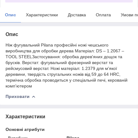
Опис
Характеристики
Доставка
Оплата
Умови п
Опис
Ніж фугувальний Pilana професійні ножі чешського
виробництва для обробки дерева Матеріал: DS – 1.2067 –
TOOL STEELЗастосування: обробка дерев'яних дощок та
брусків. Верстат: фугувальний фрезерний верстат та
рейсмусовий верстат. Ножі матеріал: 1.2379 для м'якої
деревини, твердість стругальних ножів від 59 до 64 HRC,
термічна обробка проводиться у спеціальній печі, керованій
комп'ютером
Приховати
Характеристики
Основні атрибути
Виробник
Pilana