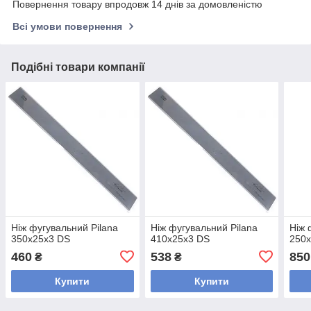
Повернення товару впродовж 14 днів за домовленістю
Всі умови повернення
Подібні товари компанії
Ніж фугувальний Pilana
Ніж фугувальний Pilana
Ніж 
350x25x3 DS
410x25x3 DS
250
460
538
850
₴
₴
Купити
Купити