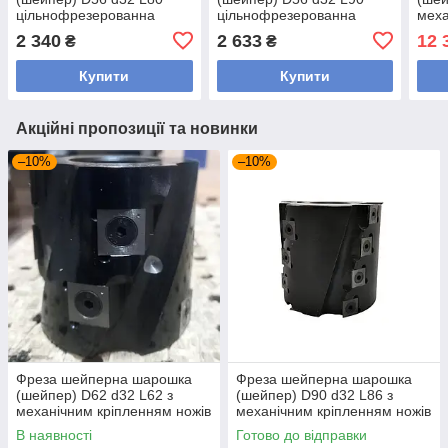
цільнофрезерованна
цільнофрезерованна
меха
ножі
2 340
2 633
12 
₴
₴
Купити
Купити
Акційні пропозиції та новинки
–10%
–10%
Фреза шейперна шарошка
Фреза шейперна шарошка
(шейпер) D62 d32 L62 з
(шейпер) D90 d32 L86 з
механічним кріпленням ножів
механічним кріпленням ножів
сталь
сталь
В наявності
Готово до відправки