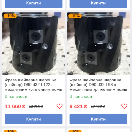
Купити
Купити
–10%
–10%
Фреза шейперна шарошка
Фреза шейперна шарошка
(шейпер) D90 d32 L122 з
(шейпер) D90 d32 L98 з
механічним кріпленням ножів
механічним кріпленням ножів
сталь
сталь
В наявності
В наявності
11 660
9 421
₴
₴
12 956 ₴
10 468 ₴
Купити
Купити
–10%
–10%