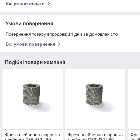
Всі умови оплати
Умови повернення
Повернення товару впродовж 14 днів за домовленістю
Всі умови повернення
Подібні товари компанії
Фреза шейперна шарошка
Фреза шейперна шарошка
Фре
(шейпер) D56 d32 L80
(шейпер) D56 d32 L90
(шей