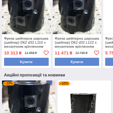
Фреза шейперна шарошка
Фреза шейперна шарошка
Фре
(шейпер) D62 d32 L110 з
(шейпер) D62 d32 L122 з
(шей
механічним кріпленням
механічним кріпленням
меха
ножів сталь
ножів сталь
ножі
10 313
11 471
5 7
₴
₴
11 458 ₴
12 745 ₴
Купити
Купити
Акційні пропозиції та новинки
–10%
–10%