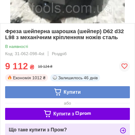
Фреза шейперна шарошка (шейпер) D62 d32
L98 з механічним кріпленням ножів сталь
В наявності
Код: 31-062-098-4st
Роздріб
9 112
₴
10 124 ₴
Економія
1012 ₴
Залишилось
46 днів
Купити
або
Купити з
Що таке купити з Пром?