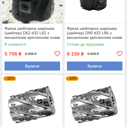
Фреза шейперна шарошка
Фреза шейперна шарошка
(шейпер) D62 d32 L62 з
(шейпер) D90 d32 L86 з
механічним кріпленням ножів
механічним кріпленням ножів
сталь
сталь
В наявності
Готово до відправки
5 756
8 150
₴
₴
6 396 ₴
9 056 ₴
Купити
Купити
–10%
–10%