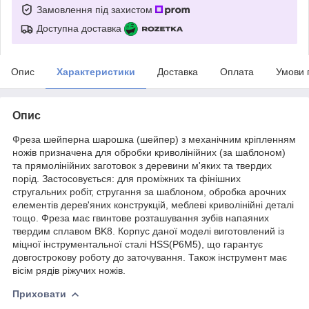
Замовлення під захистом
Доступна доставка
Опис
Характеристики
Доставка
Оплата
Умови 
Опис
Фреза шейперна шарошка (шейпер) з механічним кріпленням
ножів призначена для обробки криволінійних (за шаблоном)
та прямолінійних заготовок з деревини м'яких та твердих
порід. Застосовується: для проміжних та фінішних
стругальних робіт, стругання за шаблоном, обробка арочних
елементів дерев'яних конструкцій, меблеві криволінійні деталі
тощо. Фреза має гвинтове розташування зубів напаяних
твердим сплавом BK8. Корпус даної моделі виготовлений із
міцної інструментальної сталі HSS(P6M5), що гарантує
довгострокову роботу до заточування. Також інструмент має
вісім рядів ріжучих ножів.
Приховати