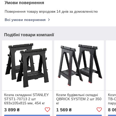
Умови повернення
Повернення товару впродовж 14 днів за домовленістю
Всі умови повернення
Подібні товари компанії
Козла складанні STANLEY
Козли будівельні складні
Козл
STST1-70713 2 шт
QBRICK SYSTEM 2 шт 350
TB-C
693x105x815 мм, 454 кг
кг
пар
на пару
3 899
1 569
8 0
₴
₴