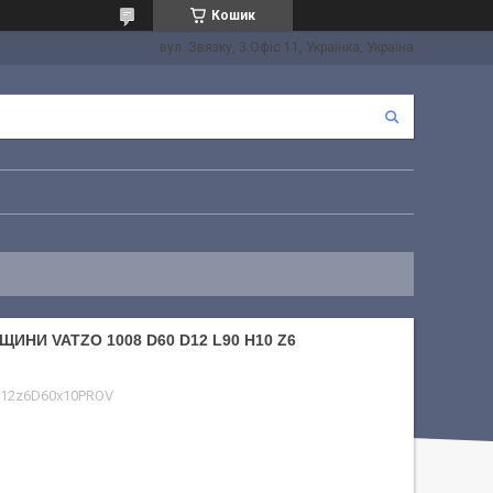
Кошик
вул. Звязку, 3 Офіс 11, Українка, Україна
НИ VATZO 1008 D60 D12 L90 H10 Z6
12z6D60x10PROV