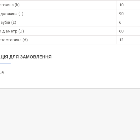
овжина (h)
10
 довжина (L)
90
зубів (z)
6
 діаметр (D)
60
хвостовика (d)
12
ЦІЯ ДЛЯ ЗАМОВЛЕННЯ
 ₴