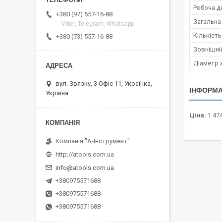
Робоча д
+380 (97) 557-16-88
Загальна
Viber, Telegram, Whatsapp
Кількість 
+380 (73) 557-16-88
Зовнішній
Діаметр 
вул. Звязку, 3 Офіс 11, Українка,
ІНФОРМА
Україна
Ціна:
1 474
Компанія "А-Інструмент"
http://atools.com.ua
info@atools.com.ua
+380975571688
+380975571688
+380975571688