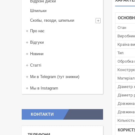
ХАРАКТЕ
Відрізні диски
Шпильки
ОСНОВН
Скобы, гвозди, шпильки
Стан
Про нас
Виробни
Відгуки
Країна в
Тип
Новини
Обробка 
Статті
Конструк
Ми в Telegram (тут знижки)
Матеріал
Діаметр 
Мы в Instagram
Діаметр 
Довжина 
Довжина 
КОНТАКТИ
Кількість
КОРИСТ