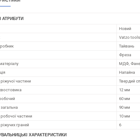
РИСТИКИ
І АТРИБУТИ
Новий
к
Vatzo tools
иробник
Тайвань
Фреза
матеріалу
МДФ, Фане
ція
Напайна
 ріжучої частини
Твердий с
хвостовика
12 мм
робочий
60 мм
загальна
90 мм
робочої частини
10 мм
 ріжучих граней
6
УВАЛЬНИЦЬКІ ХАРАКТЕРИСТИКИ