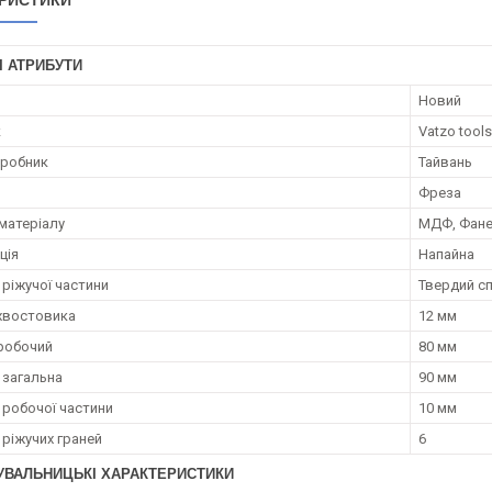
РИСТИКИ
І АТРИБУТИ
Новий
к
Vatzo tools
иробник
Тайвань
Фреза
матеріалу
МДФ, Фане
ція
Напайна
 ріжучої частини
Твердий с
хвостовика
12 мм
робочий
80 мм
загальна
90 мм
робочої частини
10 мм
 ріжучих граней
6
УВАЛЬНИЦЬКІ ХАРАКТЕРИСТИКИ