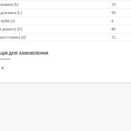
овжина (h)
10
 довжина (L)
90
зубів (z)
6
 діаметр (D)
80
хвостовика (d)
12
ЦІЯ ДЛЯ ЗАМОВЛЕННЯ
 ₴