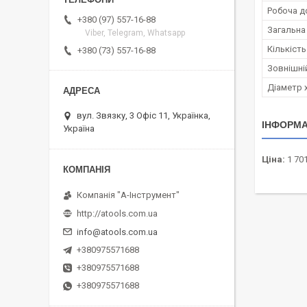
Робоча д
+380 (97) 557-16-88
Загальна
Viber, Telegram, Whatsapp
Кількість 
+380 (73) 557-16-88
Зовнішній
Діаметр 
вул. Звязку, 3 Офіс 11, Українка,
ІНФОРМА
Україна
Ціна:
1 701
Компанія "А-Інструмент"
http://atools.com.ua
info@atools.com.ua
+380975571688
+380975571688
+380975571688