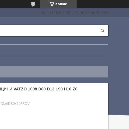
Кошик
вул. Звязку, 3 Офіс 11, Українка, Україна
НИ VATZO 1008 D80 D12 L90 H10 Z6
12z6D80x10PROV