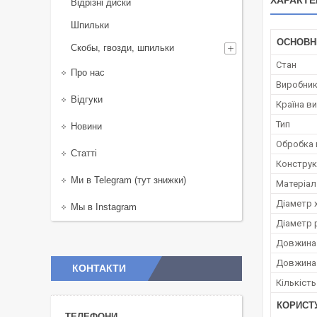
ХАРАКТЕ
Відрізні диски
Шпильки
ОСНОВН
Скобы, гвозди, шпильки
Стан
Про нас
Виробни
Відгуки
Країна в
Тип
Новини
Обробка 
Статті
Конструк
Ми в Telegram (тут знижки)
Матеріал
Діаметр 
Мы в Instagram
Діаметр 
Довжина 
Довжина 
КОНТАКТИ
Кількість
КОРИСТ