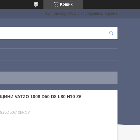
Кошик
вул. Звязку, 3 Офіс 11, Українка, Україна
НИ VATZO 1008 D50 D8 L80 H10 Z6
8z6D50x10PROV