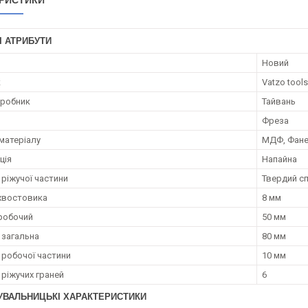
РИСТИКИ
І АТРИБУТИ
Новий
к
Vatzo tools
иробник
Тайвань
Фреза
матеріалу
МДФ, Фане
ція
Напайна
 ріжучої частини
Твердий с
хвостовика
8 мм
робочий
50 мм
загальна
80 мм
робочої частини
10 мм
 ріжучих граней
6
УВАЛЬНИЦЬКІ ХАРАКТЕРИСТИКИ