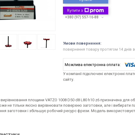
Купити з
+380 (97) 557-16-88
повернення товару протягом 14 днів
з
У компанії підключені електронні пла
сайту.
 вирівнювання площини VATZO 1008 D50 d8 L80 h10 z6 призначена для о
же не тільки якісно вирівнювати поверхню заготовки, але і вибирати па
ня заготовки і збільшує робочий ресурс фрези. Модель використовуєть