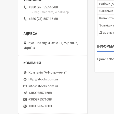
Робоча д
+380 (97) 557-16-88
Загальна
Viber, Telegram, Whatsapp
Кількість 
+380 (73) 557-16-88
Зовнішній
Діаметр 
вул. Звязку, 3 Офіс 11, Українка,
ІНФОРМА
Україна
Ціна:
1 361
Компанія "А-Інструмент"
http://atools.com.ua
info@atools.com.ua
+380975571688
+380975571688
+380975571688