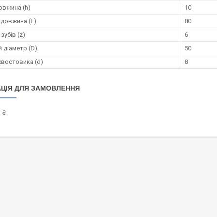
овжина (h)
10
 довжина (L)
80
зубів (z)
6
 діаметр (D)
50
хвостовика (d)
8
ЦІЯ ДЛЯ ЗАМОВЛЕННЯ
 ₴