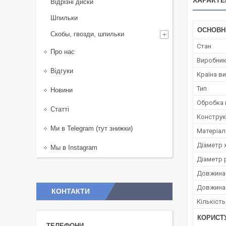
ХАРАКТЕ
Відрізні диски
Шпильки
ОСНОВН
Скобы, гвозди, шпильки
Стан
Про нас
Виробни
Відгуки
Країна в
Тип
Новини
Обробка 
Статті
Конструк
Ми в Telegram (тут знижки)
Матеріал
Діаметр 
Мы в Instagram
Діаметр 
Довжина 
Довжина 
КОНТАКТИ
Кількість
КОРИСТ