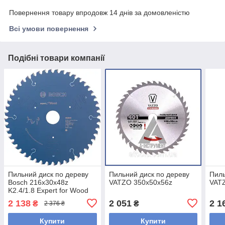
Повернення товару впродовж 14 днів за домовленістю
Всі умови повернення
Подібні товари компанії
Пильний диск по дереву
Пильний диск по дереву
Пиль
Bosch 216x30x48z
VATZO 350x50x56z
VAT
K2.4/1.8 Expert for Wood
2 138
2 051
2 1
₴
₴
2 376 ₴
Купити
Купити