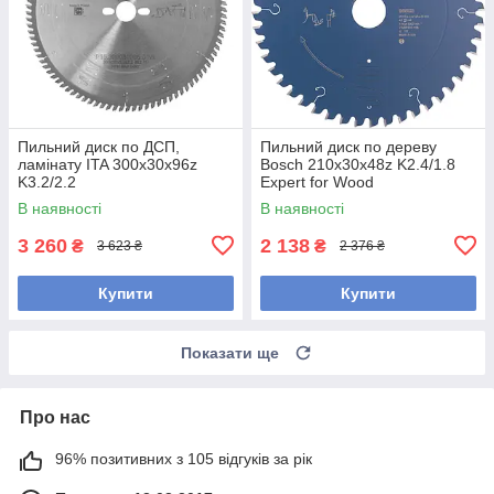
Пильний диск по ДСП,
Пильний диск по дереву
ламінату ITA 300x30x96z
Bosch 210x30x48z K2.4/1.8
K3.2/2.2
Expert for Wood
В наявності
В наявності
3 260
2 138
₴
₴
3 623 ₴
2 376 ₴
Купити
Купити
Показати ще
Про нас
96% позитивних з 105 відгуків за рік