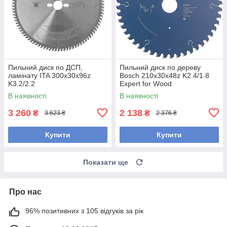
Пильний диск по ДСП,
Пильний диск по дереву
ламінату ITA 300x30x96z
Bosch 210x30x48z K2.4/1.8
K3.2/2.2
Expert for Wood
В наявності
В наявності
3 260
2 138
₴
₴
3 623 ₴
2 376 ₴
Купити
Купити
Показати ще
Про нас
96% позитивних з 105 відгуків за рік