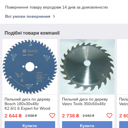
Повернення товару впродовж 14 днів за домовленістю
Всі умови повернення
Подібні товари компанії
Пильний диск по дереву
Пильний диск по дереву
Пиль
Bosch 180x30x48z
Vatzo Tools 350х50х48z
Vatz
K2.6/1.6 Expert for Wood
2 644
2 738
2 6
₴
₴
2 938 ₴
3 042 ₴
Купити
Купити