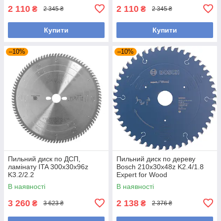
2 110
2 110
₴
₴
2 345 ₴
2 345 ₴
Купити
Купити
–10%
–10%
Пильний диск по ДСП,
Пильний диск по дереву
ламінату ITA 300x30x96z
Bosch 210x30x48z K2.4/1.8
K3.2/2.2
Expert for Wood
В наявності
В наявності
3 260
2 138
₴
₴
3 623 ₴
2 376 ₴