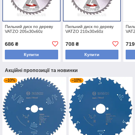
Пильний диск по дереву
Пильний диск по дереву
Пиль
VATZO 205x30x60z
VATZO 210x30x60z
VAT
686
708
719
₴
₴
Купити
Купити
Акційні пропозиції та новинки
–10%
–10%