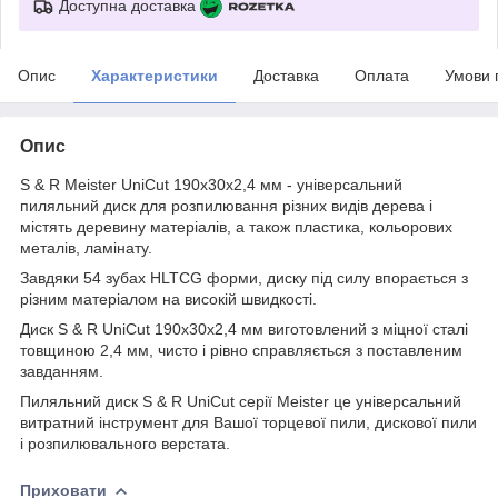
Доступна доставка
Опис
Характеристики
Доставка
Оплата
Умови 
Опис
S & R Meister UniCut 190x30x2,4 мм - універсальний
пиляльний диск для розпилювання різних видів дерева і
містять деревину матеріалів, а також пластика, кольорових
металів, ламінату.
Завдяки 54 зубах HLTCG форми, диску під силу впорається з
різним матеріалом на високій швидкості.
Диск S & R UniCut 190x30x2,4 мм виготовлений з міцної сталі
товщиною 2,4 мм, чисто і рівно справляється з поставленим
завданням.
Пиляльний диск S & R UniCut серії Meister це універсальний
витратний інструмент для Вашої торцевої пили, дискової пили
і розпилювального верстата.
Приховати