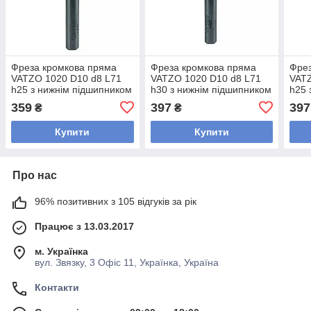
Фреза кромкова пряма
Фреза кромкова пряма
Фрез
VATZO 1020 D10 d8 L71
VATZO 1020 D10 d8 L71
VATZ
h25 з нижнім підшипником
h30 з нижнім підшипником
h25 
359
397
397
₴
₴
Купити
Купити
Про нас
96% позитивних з 105 відгуків за рік
Працює з 13.03.2017
м. Українка
вул. Звязку, 3 Офіс 11, Українка, Україна
Контакти