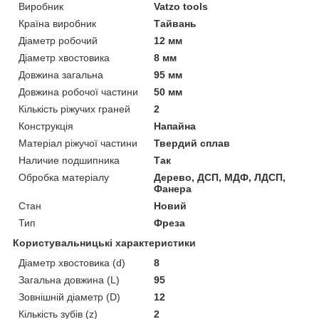
Виробник
Vatzo tools
Країна виробник
Тайвань
Діаметр робочий
12 мм
Діаметр хвостовика
8 мм
Довжина загальна
95 мм
Довжина робочої частини
50 мм
Кількість ріжучих граней
2
Конструкція
Напайна
Матеріал ріжучої частини
Твердий сплав
Наличие подшипника
Так
Обробка матеріалу
Дерево, ДСП, МДФ, ЛДСП,
Фанера
Стан
Новий
Тип
Фреза
Користувальницькі характеристики
Діаметр хвостовика (d)
8
Загальна довжина (L)
95
Зовнішній діаметр (D)
12
Кількість зубів (z)
2