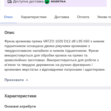
Доступна доставка
Опис
Характеристики
Доставка
Оплата
Умови п
Опис
Фреза кромкова пряма VATZO 1020 D12 d8 L95 h50 з нижнім
підшипником оснащена двома ріжучими кромками з
твердосплавною напайкою и нижнім підшипником. Фрези
використовується для обробки кромок на прямо та
криволінійних заготовках. Використовуються для роботи з
м'якою та твердою деревиною на ручних фрезерних і
кромкових верстатах з відповідними патронами і адаптерами.
Приховати
Характеристики
Основні атрибути