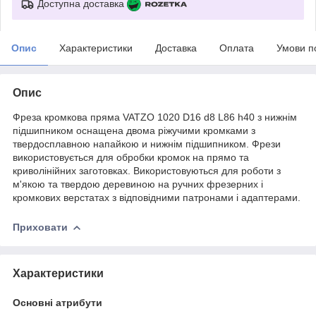
Доступна доставка
Опис
Характеристики
Доставка
Оплата
Умови п
Опис
Фреза кромкова пряма VATZO 1020 D16 d8 L86 h40 з нижнім
підшипником оснащена двома ріжучими кромками з
твердосплавною напайкою и нижнім підшипником. Фрези
використовується для обробки кромок на прямо та
криволінійних заготовках. Використовуються для роботи з
м'якою та твердою деревиною на ручних фрезерних і
кромкових верстатах з відповідними патронами і адаптерами.
Приховати
Характеристики
Основні атрибути