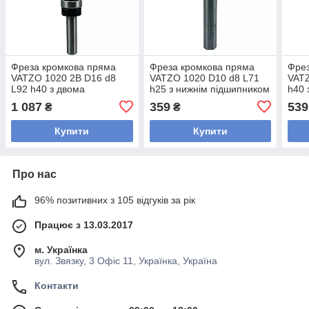
Фреза кромкова пряма
Фреза кромкова пряма
Фрез
VATZO 1020 2B D16 d8
VATZO 1020 D10 d8 L71
VATZ
L92 h40 з двома
h25 з нижнім підшипником
h40 
підшипниками
1 087
359
539
₴
₴
Купити
Купити
Про нас
96% позитивних з 105 відгуків за рік
Працює з 13.03.2017
м. Українка
вул. Звязку, 3 Офіс 11, Українка, Україна
Контакти