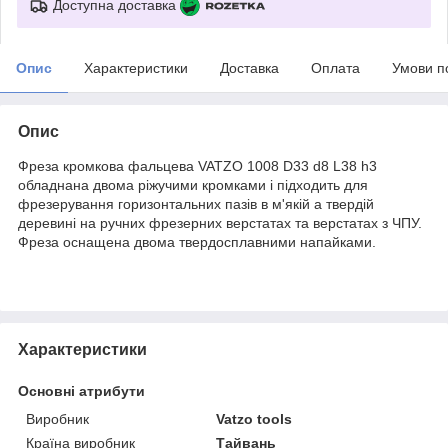
Доступна доставка
Опис
Характеристики
Доставка
Оплата
Умови п
Опис
Фреза кромкова фальцева VATZO 1008 D33 d8 L38 h3
обладнана двома ріжучими кромками і підходить для
фрезерування горизонтальних пазів в м'якій а твердій
деревині на ручних фрезерних верстатах та верстатах з ЧПУ.
Фреза оснащена двома твердосплавними напайками.
Характеристики
Основні атрибути
Виробник
Vatzo tools
Країна виробник
Тайвань