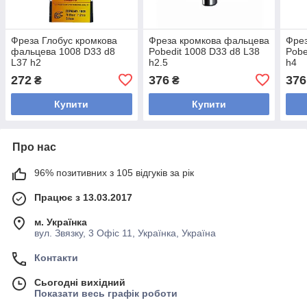
Фреза Глобус кромкова
Фреза кромкова фальцева
Фрез
фальцева 1008 D33 d8
Pobedit 1008 D33 d8 L38
Pobe
L37 h2
h2.5
h4
272
376
376
₴
₴
Купити
Купити
Про нас
96% позитивних з 105 відгуків за рік
Працює з 13.03.2017
м. Українка
вул. Звязку, 3 Офіс 11, Українка, Україна
Контакти
Сьогодні вихідний
Показати весь графік роботи