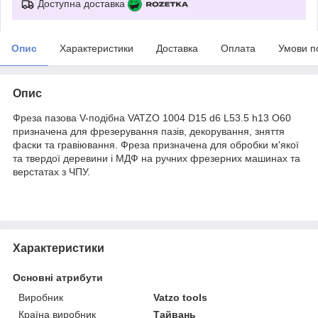
Доступна доставка
Опис
Характеристики
Доставка
Оплата
Умови п
Опис
Фреза пазова V-подібна VATZO 1004 D15 d6 L53.5 h13 O60
призначена для фрезерування пазів, декорування, зняття
фаски та гравіювання. Фреза призначена для обробки м'якої
та твердої деревини і МДФ на ручних фрезерних машинах та
верстатах з ЧПУ.
Характеристики
Основні атрибути
Виробник
Vatzo tools
Країна виробник
Тайвань