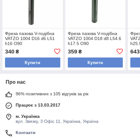
Фреза пазова V-подібна
Фреза пазова V-подібна
Фрез
VATZO 1004 D16 d6 L51
VATZO 1004 D18 d8 L54.6
VATZ
h16 O90
h17.5 O90
h25.
340
359
643
₴
₴
Купити
Купити
Про нас
96% позитивних з 105 відгуків за рік
Працює з 13.03.2017
м. Українка
вул. Звязку, 3 Офіс 11, Українка, Україна
Контакти