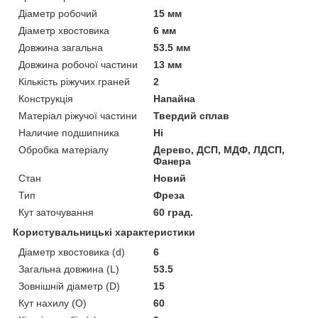
Діаметр робочий
15 мм
Діаметр хвостовика
6 мм
Довжина загальна
53.5 мм
Довжина робочої частини
13 мм
Кількість ріжучих граней
2
Конструкція
Напайна
Матеріал ріжучої частини
Твердий сплав
Наличие подшипника
Ні
Обробка матеріалу
Дерево, ДСП, МДФ, ЛДСП,
Фанера
Стан
Новий
Тип
Фреза
Кут заточування
60 град.
Користувальницькі характеристики
Діаметр хвостовика (d)
6
Загальна довжина (L)
53.5
Зовнішній діаметр (D)
15
Кут нахилу (O)
60