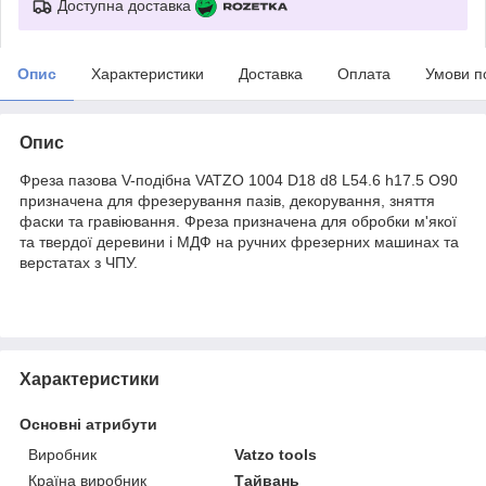
Доступна доставка
Опис
Характеристики
Доставка
Оплата
Умови п
Опис
Фреза пазова V-подібна VATZO 1004 D18 d8 L54.6 h17.5 O90
призначена для фрезерування пазів, декорування, зняття
фаски та гравіювання. Фреза призначена для обробки м'якої
та твердої деревини і МДФ на ручних фрезерних машинах та
верстатах з ЧПУ.
Характеристики
Основні атрибути
Виробник
Vatzo tools
Країна виробник
Тайвань