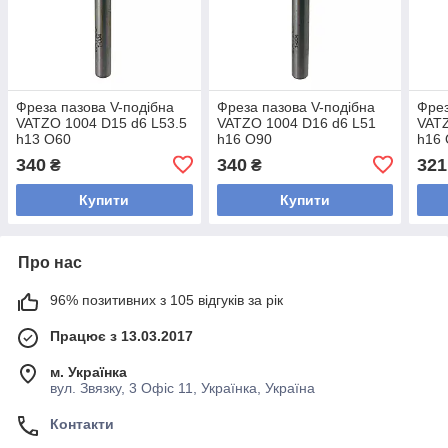
Фреза пазова V-подібна
Фреза пазова V-подібна
Фрез
VATZO 1004 D15 d6 L53.5
VATZO 1004 D16 d6 L51
VATZ
h13 O60
h16 O90
h16
340
340
321
₴
₴
Купити
Купити
Про нас
96% позитивних з 105 відгуків за рік
Працює з 13.03.2017
м. Українка
вул. Звязку, 3 Офіс 11, Українка, Україна
Контакти