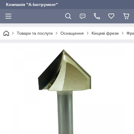
Компанія "А-Інструмент"
Товари та послуги
Оснащення
Кінцеві фрези
Фре