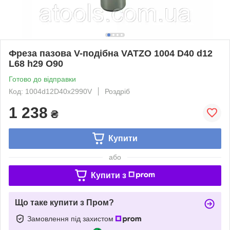
Фреза пазова V-подібна VATZO 1004 D40 d12
L68 h29 O90
Готово до відправки
Код: 1004d12D40x2990V
Роздріб
1 238
₴
Купити
або
Купити з
Що таке купити з Пром?
Замовлення під захистом