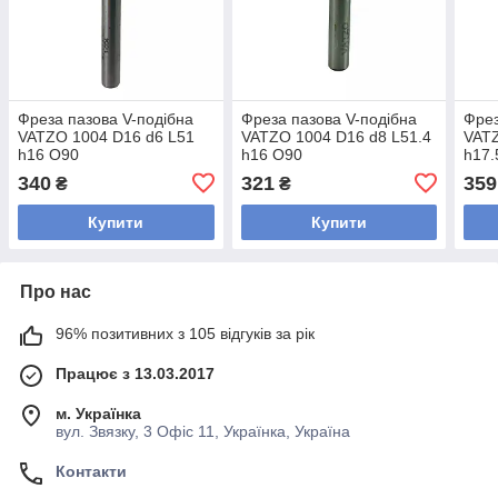
Фреза пазова V-подібна
Фреза пазова V-подібна
Фрез
VATZO 1004 D16 d6 L51
VATZO 1004 D16 d8 L51.4
VATZ
h16 O90
h16 O90
h17.
340
321
359
₴
₴
Купити
Купити
Про нас
96% позитивних з 105 відгуків за рік
Працює з 13.03.2017
м. Українка
вул. Звязку, 3 Офіс 11, Українка, Україна
Контакти