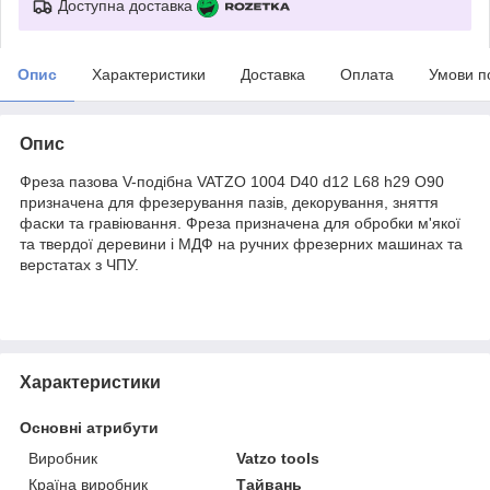
Доступна доставка
Опис
Характеристики
Доставка
Оплата
Умови п
Опис
Фреза пазова V-подібна VATZO 1004 D40 d12 L68 h29 O90
призначена для фрезерування пазів, декорування, зняття
фаски та гравіювання. Фреза призначена для обробки м'якої
та твердої деревини і МДФ на ручних фрезерних машинах та
верстатах з ЧПУ.
Характеристики
Основні атрибути
Виробник
Vatzo tools
Країна виробник
Тайвань