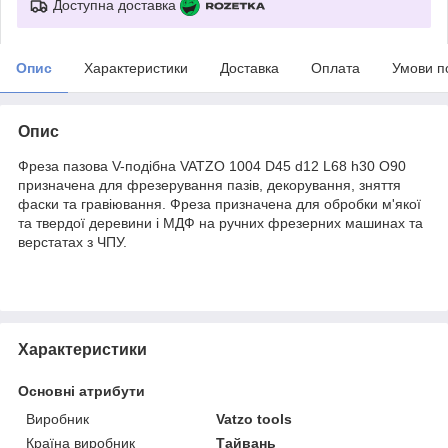
Доступна доставка
Опис
Характеристики
Доставка
Оплата
Умови п
Опис
Фреза пазова V-подібна VATZO 1004 D45 d12 L68 h30 O90
призначена для фрезерування пазів, декорування, зняття
фаски та гравіювання. Фреза призначена для обробки м'якої
та твердої деревини і МДФ на ручних фрезерних машинах та
верстатах з ЧПУ.
Характеристики
Основні атрибути
Виробник
Vatzo tools
Країна виробник
Тайвань