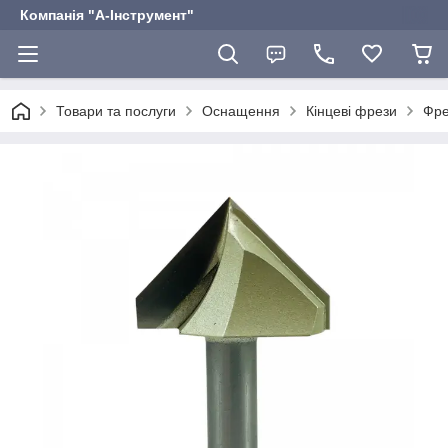
Компанія "А-Інструмент"
Товари та послуги
Оснащення
Кінцеві фрези
Фре