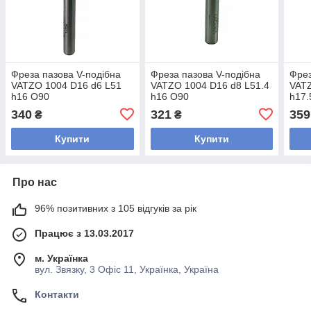
Фреза пазова V-подібна
Фреза пазова V-подібна
Фрез
VATZO 1004 D16 d6 L51
VATZO 1004 D16 d8 L51.4
VATZ
h16 O90
h16 O90
h17.
340
321
359
₴
₴
Купити
Купити
Про нас
96% позитивних з 105 відгуків за рік
Працює з 13.03.2017
м. Українка
вул. Звязку, 3 Офіс 11, Українка, Україна
Контакти