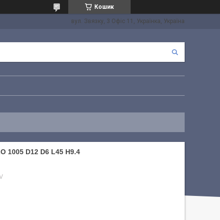
Кошик
вул. Звязку, 3 Офіс 11, Українка, Україна
1005 D12 D6 L45 H9.4
V