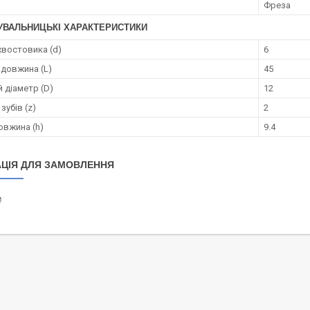
Фреза
УВАЛЬНИЦЬКІ ХАРАКТЕРИСТИКИ
хвостовика (d)
6
 довжина (L)
45
 діаметр (D)
12
зубів (z)
2
овжина (h)
9.4
ЦІЯ ДЛЯ ЗАМОВЛЕННЯ
₴