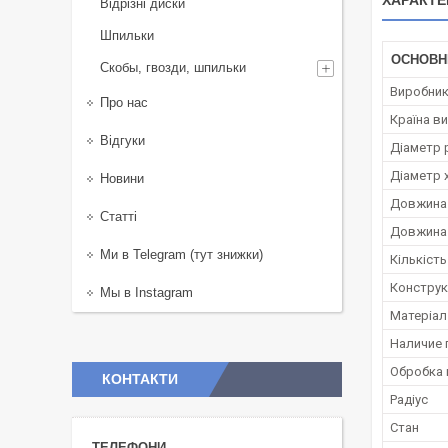
ХАРАКТЕ
Відрізні диски
Шпильки
ОСНОВН
Скобы, гвозди, шпильки
Виробни
Про нас
Країна в
Відгуки
Діаметр 
Діаметр 
Новини
Довжина 
Статті
Довжина 
Ми в Telegram (тут знижки)
Кількість
Конструк
Мы в Instagram
Матеріал
Наличие
Обробка 
КОНТАКТИ
Радіус
Стан