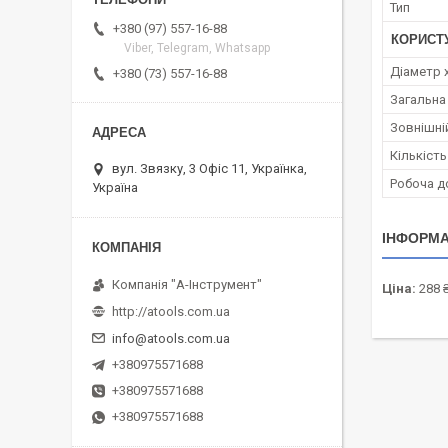
Тип
+380 (97) 557-16-88
КОРИСТ
Viber, Telegram, Whatsapp
Діаметр 
+380 (73) 557-16-88
Загальна
Зовнішній
Кількість 
вул. Звязку, 3 Офіс 11, Українка,
Робоча д
Україна
ІНФОРМА
Компанія "А-Інструмент"
Ціна:
288 
http://atools.com.ua
info@atools.com.ua
+380975571688
+380975571688
+380975571688