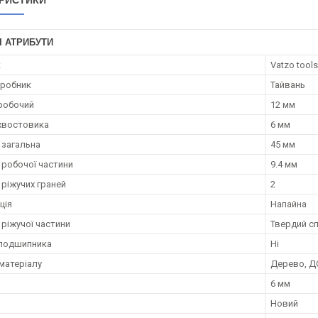
РИСТИКИ
І АТРИБУТИ
к
Vatzo tools
иробник
Тайвань
робочий
12 мм
хвостовика
6 мм
загальна
45 мм
робочої частини
9.4 мм
 ріжучих граней
2
ція
Напайна
 ріжучої частини
Твердий с
 подшипника
Ні
матеріалу
Дерево, Д
6 мм
Новий