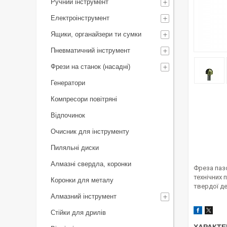
Ручний інструмент
Електроінструмент
Ящики, органайзери ти сумки
Пневматичний інструмент
Фрези на станок (насадні)
Генератори
Компресори повітряні
Відпочинок
Очисник для інструменту
Пиляльні диски
Алмазні свердла, коронки
Фреза паз
технічних 
Коронки для металу
твердої д
Алмазний інструмент
Стійки для дрилів