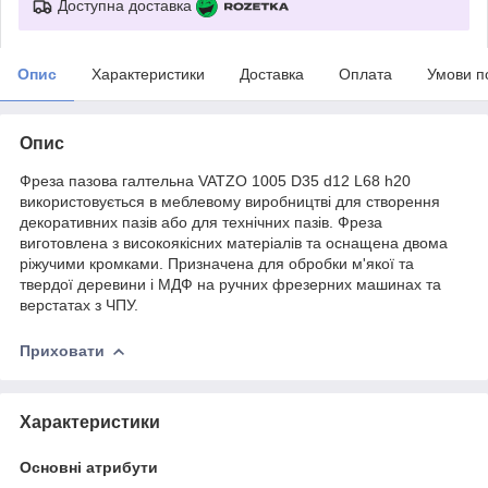
Доступна доставка
Опис
Характеристики
Доставка
Оплата
Умови п
Опис
Фреза пазова галтельна VATZO 1005 D35 d12 L68 h20
використовується в меблевому виробництві для створення
декоративних пазів або для технічних пазів. Фреза
виготовлена з високоякісних матеріалів та оснащена двома
ріжучими кромками. Призначена для обробки м'якої та
твердої деревини і МДФ на ручних фрезерних машинах та
верстатах з ЧПУ.
Приховати
Характеристики
Основні атрибути