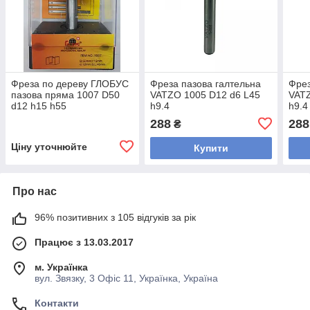
Фреза по дереву ГЛОБУС
Фреза пазова галтельна
Фрез
пазова пряма 1007 D50
VATZO 1005 D12 d6 L45
VATZ
d12 h15 h55
h9.4
h9.4
288
288
₴
Ціну уточнюйте
Купити
Про нас
96% позитивних з 105 відгуків за рік
Працює з 13.03.2017
м. Українка
вул. Звязку, 3 Офіс 11, Українка, Україна
Контакти