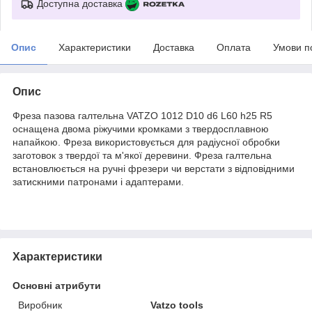
Доступна доставка
Опис
Характеристики
Доставка
Оплата
Умови п
Опис
Фреза пазова галтельна VATZO 1012 D10 d6 L60 h25 R5
оснащена двома ріжучими кромками з твердосплавною
напайкою. Фреза використовується для радіусної обробки
заготовок з твердої та м'якої деревини. Фреза галтельна
встановлюється на ручні фрезери чи верстати з відповідними
затискними патронами і адаптерами.
Характеристики
Основні атрибути
Виробник
Vatzo tools