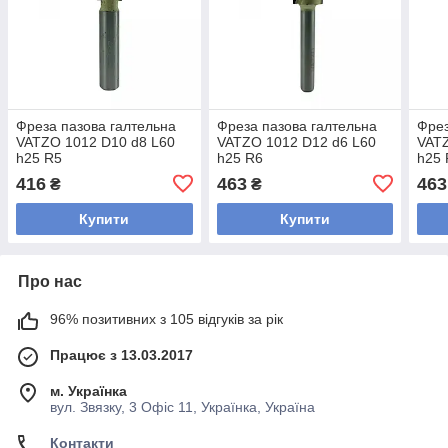
Фреза пазова галтельна
Фреза пазова галтельна
Фрез
VATZO 1012 D10 d8 L60
VATZO 1012 D12 d6 L60
VATZ
h25 R5
h25 R6
h25 
416
463
463
₴
₴
Купити
Купити
Про нас
96% позитивних з 105 відгуків за рік
Працює з 13.03.2017
м. Українка
вул. Звязку, 3 Офіс 11, Українка, Україна
Контакти