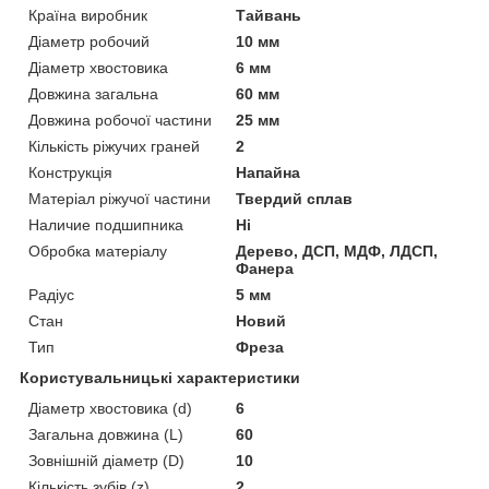
Країна виробник
Тайвань
Діаметр робочий
10 мм
Діаметр хвостовика
6 мм
Довжина загальна
60 мм
Довжина робочої частини
25 мм
Кількість ріжучих граней
2
Конструкція
Напайна
Матеріал ріжучої частини
Твердий сплав
Наличие подшипника
Ні
Обробка матеріалу
Дерево, ДСП, МДФ, ЛДСП,
Фанера
Радіус
5 мм
Стан
Новий
Тип
Фреза
Користувальницькі характеристики
Діаметр хвостовика (d)
6
Загальна довжина (L)
60
Зовнішній діаметр (D)
10
Кількість зубів (z)
2