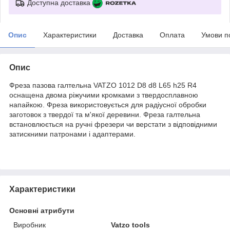
Доступна доставка
Опис
Характеристики
Доставка
Оплата
Умови п
Опис
Фреза пазова галтельна VATZO 1012 D8 d8 L65 h25 R4
оснащена двома ріжучими кромками з твердосплавною
напайкою. Фреза використовується для радіусної обробки
заготовок з твердої та м'якої деревини. Фреза галтельна
встановлюється на ручні фрезери чи верстати з відповідними
затискними патронами і адаптерами.
Характеристики
Основні атрибути
Виробник
Vatzo tools