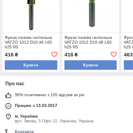
Фреза пазова галтельна
Фреза пазова галтельна
Фрез
VATZO 1012 D10 d6 L60
VATZO 1012 D10 d8 L60
VATZ
h25 R5
h25 R5
h25 
416
416
463
₴
₴
Купити
Купити
Про нас
96% позитивних з 105 відгуків за рік
Працює з 13.03.2017
м. Українка
вул. Звязку, 3 Офіс 11, Українка, Україна
Контакти