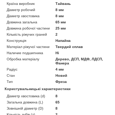
Країна виробник
Тайвань
Діаметр робочий
8 мм
Діаметр хвостовика
8 мм
Довжина загальна
65 мм
Довжина робочої частини
25 мм
Кількість ріжучих граней
2
Конструкція
Напайна
Матеріал ріжучої частини
Твердий сплав
Наличие подшипника
Ні
Обробка матеріалу
Дерево, ДСП, МДФ, ЛДСП,
Фанера
Радіус
4 мм
Стан
Новий
Тип
Фреза
Користувальницькі характеристики
Діаметр хвостовика (d)
8
Загальна довжина (L)
65
Зовнішній діаметр (D)
8
Кількість зубів (z)
2