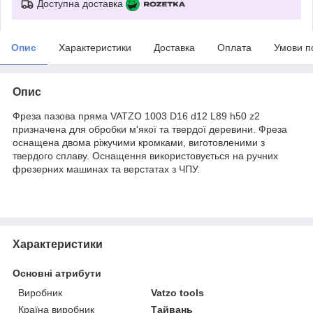
Доступна доставка
Опис
Характеристики
Доставка
Оплата
Умови п
Опис
Фреза пазова пряма VATZO 1003 D16 d12 L89 h50 z2
призначена для обробки м'якої та твердої деревини. Фреза
оснащена двома ріжучими кромками, виготовленими з
твердого сплаву. Оснащення використовується на ручних
фрезерних машинах та верстатах з ЧПУ.
Характеристики
Основні атрибути
Виробник
Vatzo tools
Країна виробник
Тайвань