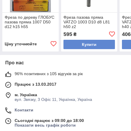
Фреза по дереву ГЛОБУС
Фреза пазова пряма
Фрез
пазова пряма 1007 D50
VATZO 1003 D10 d8 L81
VATZ
d12 h15 h55
h50 z2
h40 
595
406
₴
Ціну уточнюйте
Купити
Про нас
96% позитивних з 105 відгуків за рік
Працює з 13.03.2017
м. Українка
вул. Звязку, 3 Офіс 11, Українка, Україна
Контакти
Сьогодні працює з 09:00 до 18:00
Показати весь графік роботи