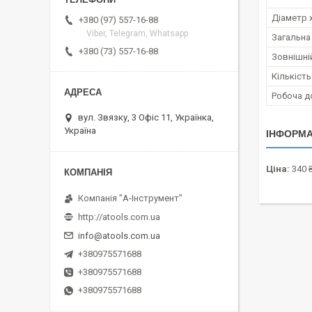
Діаметр 
+380 (97) 557-16-88
Viber, Telegram, Whatsapp
Загальна
+380 (73) 557-16-88
Зовнішній
Кількість 
Робоча д
вул. Звязку, 3 Офіс 11, Українка,
Україна
ІНФОРМА
Ціна:
340 
Компанія "А-Інструмент"
http://atools.com.ua
info@atools.com.ua
+380975571688
+380975571688
+380975571688