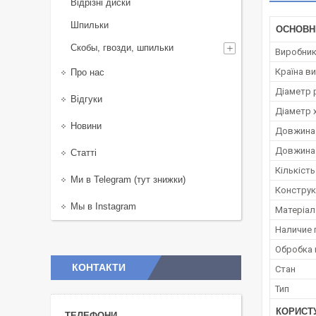
Відрізні диски
Шпильки
ОСНОВН
Скобы, гвозди, шпильки
Виробни
Країна в
Про нас
Діаметр 
Відгуки
Діаметр 
Новини
Довжина 
Довжина 
Статті
Кількість
Ми в Telegram (тут знижки)
Конструк
Мы в Instagram
Матеріал
Наличие
Обробка 
КОНТАКТИ
Стан
Тип
КОРИСТ