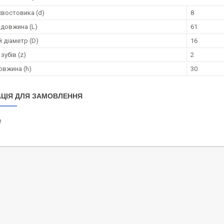
хвостовика (d)
8
 довжина (L)
61
 діаметр (D)
16
зубів (z)
2
овжина (h)
30
ЦІЯ ДЛЯ ЗАМОВЛЕННЯ
₴