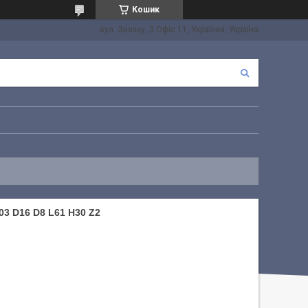
Кошик
вул. Звязку, 3 Офіс 11, Українка, Україна
 D16 D8 L61 H30 Z2