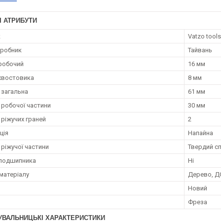
І АТРИБУТИ
к
Vatzo tools
иробник
Тайвань
робочий
16 мм
хвостовика
8 мм
загальна
61 мм
робочої частини
30 мм
 ріжучих граней
2
ція
Напайна
 ріжучої частини
Твердий с
 подшипника
Ні
матеріалу
Дерево, Д
Новий
Фреза
УВАЛЬНИЦЬКІ ХАРАКТЕРИСТИКИ