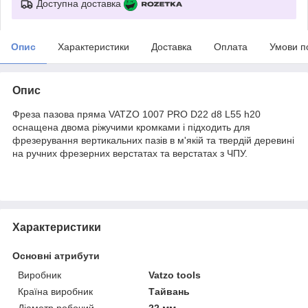
Доступна доставка
Опис
Характеристики
Доставка
Оплата
Умови п
Опис
Фреза пазова пряма VATZO 1007 PRO D22 d8 L55 h20
оснащена двома ріжучими кромками і підходить для
фрезерування вертикальних пазів в м'якій та твердій деревині
на ручних фрезерних верстатах та верстатах з ЧПУ.
Характеристики
Основні атрибути
Виробник
Vatzo tools
Країна виробник
Тайвань
Діаметр робочий
22 мм