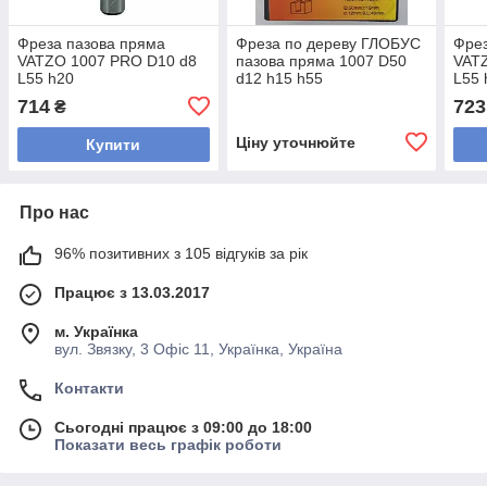
Фреза пазова пряма
Фреза по дереву ГЛОБУС
Фрез
VATZO 1007 PRO D10 d8
пазова пряма 1007 D50
VAT
L55 h20
d12 h15 h55
L55 
714
723
₴
Ціну уточнюйте
Купити
Про нас
96% позитивних з 105 відгуків за рік
Працює з 13.03.2017
м. Українка
вул. Звязку, 3 Офіс 11, Українка, Україна
Контакти
Сьогодні працює з 09:00 до 18:00
Показати весь графік роботи