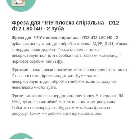
Фреза для ЧПУ плоска спіральна - D12
d12 L80 l40 - 2 зуба
Фреза для ЧПУ плоска спіральна - D12 d12 L80 l40 - 2
зуба
застосовується для обробки дерева, МДФ, ДСП, м'яких
і твердих порід дерева. Фрези спіральні плоскі
використовуються для обробки пазів, обрізки матеріалу, і
чорнової обробки рельєфу.
Фрезами спіральними плоскими можна засверливатся так як
2 на кінці ножа фрези сходяться. Дуже часто
використовують для обробки глибоких пазів за рахунок
невеликого числа зубів.
Фрези виготовлені з твердого сплаву класу А твердості 94
HRC, дуже зносостійкий матеріал з великим ресурсом.
Набагато перевершують будь-які китайські фрези по
ресурсу. Також ми робимо заточку наших фрез.