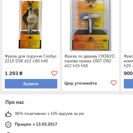
Фреза для поруччя Глобус
Фреза по дереву ГЛОБУС
Фре
2215 D36 d12 L80 h40
пазова пряма 1007 D50
комп
d12 h15 h55
h20 
1 293
900
₴
Ціну уточнюйте
Купити
Про нас
96% позитивних з 105 відгуків за рік
Працює з 13.03.2017