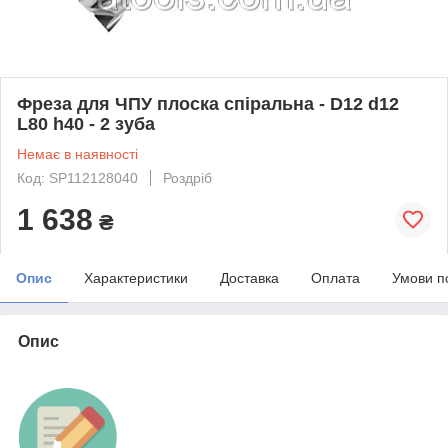
Фреза для ЧПУ плоска спіральна - D12 d12
L80 h40 - 2 зуба
Немає в наявності
Код: SP112128040
Роздріб
1 638
₴
Опис
Характеристики
Доставка
Оплата
Умови п
Опис