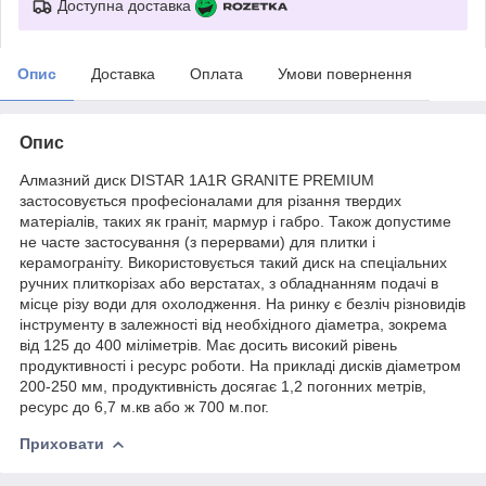
Доступна доставка
Опис
Доставка
Оплата
Умови повернення
Опис
Алмазний диск DISTAR 1A1R GRANITE PREMIUM
застосовується професіоналами для різання твердих
матеріалів, таких як граніт, мармур і габро. Також допустиме
не часте застосування (з перервами) для плитки і
керамограніту. Використовується такий диск на спеціальних
ручних плиткорізах або верстатах, з обладнанням подачі в
місце різу води для охолодження. На ринку є безліч різновидів
інструменту в залежності від необхідного діаметра, зокрема
від 125 до 400 міліметрів. Має досить високий рівень
продуктивності і ресурс роботи. На прикладі дисків діаметром
200-250 мм, продуктивність досягає 1,2 погонних метрів,
ресурс до 6,7 м.кв або ж 700 м.пог.
Приховати