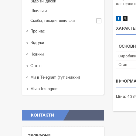
Відрізні диски
альтернати
Шпильки
Скобы, гвозди, шпильки
ХАРАКТЕ
Про нас
Відгуки
ОСНОВН
Новини
Виробни
Стан
Статті
Ми в Telegram (тут знижки)
ІНФОРМА
Мы в Instagram
Ціна:
4 384
КОНТАКТИ