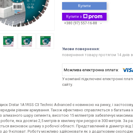
Купити
Купити з
+380 (97) 557-16-88
повернення товару протягом 14 днів
з
У компанії підключені електронні пла
сайту.
иск Distar 1A1RSS C3 Technic Advanced є новинкою на ринку, і застосовує
середнім рівнем армування. Також ефективно справляється з багатьма ін
о алмазного шару сегмента, висотою 15 міліметрів забезпечує максималь
роботи, яка досягає 2,5 метрів в хвилину при ресурсі в 300 метрів. За 
ться висновок шламу з робочої області. Представлений в діаметрі від 3
ю до 9 кіловат. Роботу можливо здійснювати як з додатковим охолоджен