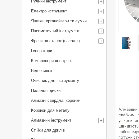
Ручний інструмент
Електроінструмент
Ящики, органайзери ти сумки
Пневматичний інструмент
Фрези на станок (насадні)
Генератори
Компресори повітряні
Відпочинок
Очисник для інструменту
Пиляльні диски
Алмазні свердла, коронки
Алмазний д
Коронки для металу
слабким і 
Алмазний інструмент
унікальног
швидкість 
Стійки для дрилів
забезпечує
потужніст