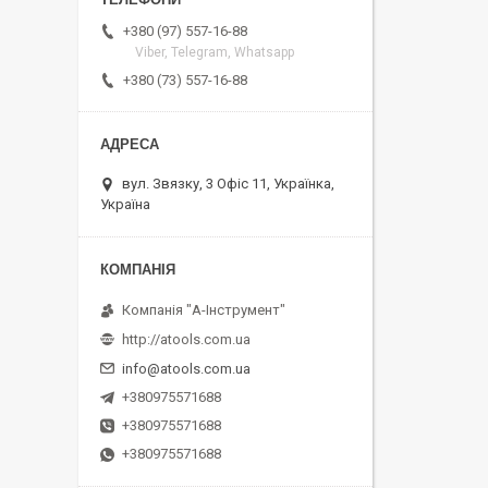
+380 (97) 557-16-88
Viber, Telegram, Whatsapp
+380 (73) 557-16-88
вул. Звязку, 3 Офіс 11, Українка,
Україна
Компанія "А-Інструмент"
http://atools.com.ua
info@atools.com.ua
+380975571688
+380975571688
+380975571688