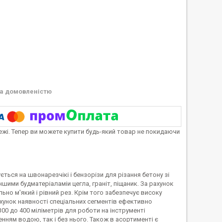
а домовленістю
тежі. Тепер ви можете купити будь-який товар не покидаючи
ться на швонарезчікі і бензорізи для різання бетону зі
шими будматеріаламіи цегла, граніт, піщаник. За рахунок
но м'який і рівний рез. Крім того забезпечує високу
рахунок наявності спеціальних сегментів ефективно
00 до 400 міліметрів для роботи на інструменті
ням водою, так і без нього. Також в асортименті є