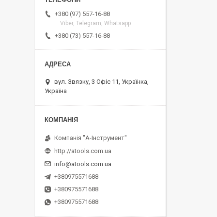
+380 (97) 557-16-88
Viber, Telegram, Whatsapp
+380 (73) 557-16-88
вул. Звязку, 3 Офіс 11, Українка,
Україна
Компанія "А-Інструмент"
http://atools.com.ua
info@atools.com.ua
+380975571688
+380975571688
+380975571688